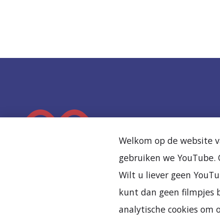
K
e
Welkom op de website va
e
gebruiken we YouTube. O
r
Wilt u liever geen YouTu
t
kunt dan geen filmpjes b
e
analytische cookies om 