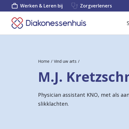
Werken & Leren bij
Zorgverleners
K
e
e
r
Home
Vind uw arts
t
M.J. Kretzsc
e
r
Physician assistant KNO, met als aa
u
slikklachten.
g
n
a