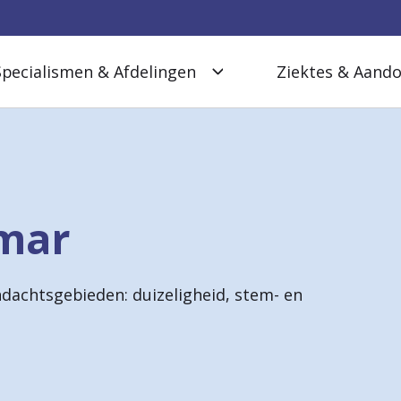
Specialismen & Afdelingen
Ziektes & Aand
hmar
ndachtsgebieden: duizeligheid, stem- en