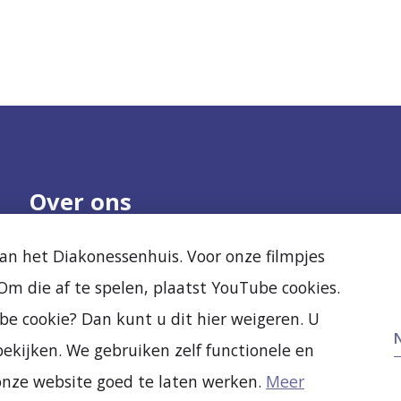
Over ons
Onze organisatie
Nieuws
n het Diakonessenhuis. Voor onze filmpjes
Samenwerken
Agenda
m die af te spelen, plaatst YouTube cookies.
Kwaliteit en veiligheid
Diak Clinic
Ervaringen van
Stichting Vrienden
be cookie? Dan kunt u dit hier weigeren. U
anderen
Vacatures
ekijken. We gebruiken zelf functionele en
Nieuw- en verbouw
onze website goed te laten werken.
Meer