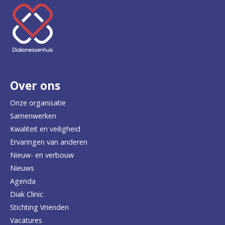
K
e
e
r
Over ons
t
e
Onze organisatie
Samenwerken
r
Kwaliteit en veiligheid
u
Ervaringen van anderen
Nieuw- en verbouw
g
Nieuws
n
Agenda
a
Diak Clinic
Stichting Vrienden
a
Vacatures