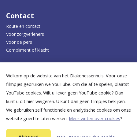
r
d
Contact
e
Route en contact
Voor zorgverleners
h
Voor de pers
o
Compliment of klacht
m
e
Dicht bij jou
Welkom op de website van het Diakonessenhuis. Voor onze
p
filmpjes gebruiken we YouTube. Om die af te spelen, plaatst
a
B
B
B
B
B
YouTube cookies. Wilt u liever geen YouTube cookie? Dan
g
kunt u dit hier weigeren. U kunt dan geen filmpjes bekijken.
e
e
e
e
e
We gebruiken zelf functionele en analytische cookies om onze
e
k
k
k
k
k
website goed te laten werken.
Meer weten over cookies
?
i
i
i
i
i
©
2026
Diakonessenhuis Utrecht—Zeist—Doorn
j
j
j
j
j