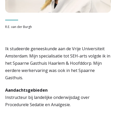
r
Werken & Leren bij
d
e
R.E. van der Burgh
Zorgverleners
h
o
Ik studeerde geneeskunde aan de Vrije Universiteit
m
Amsterdam. Mijn specialisatie tot SEH-arts volgde ik in
e
het Spaarne Gasthuis Haarlem & Hoofddorp. Mijn
eerdere werkervaring was ook in het Spaarne
p
Gasthuis.
a
g
Aandachtsgebieden
Instructeur bij landelijke onderwijsdag over
e
Procedurele Sedatie en Analgesie.