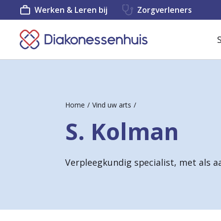
Werken & Leren bij
Zorgverleners
K
e
e
r
Home
Vind uw arts
t
S. Kolman
e
r
Verpleegkundig specialist, met als a
u
g
n
a