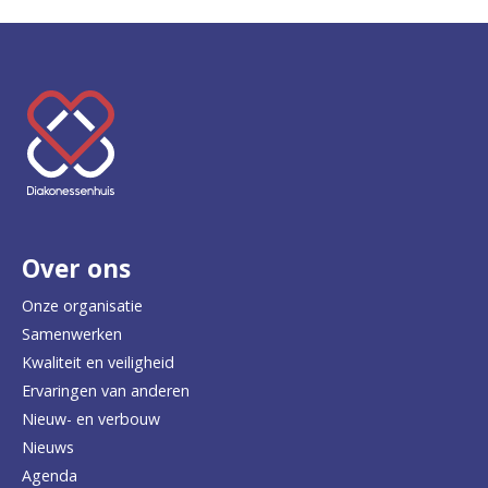
K
e
e
r
Over ons
t
e
Onze organisatie
Samenwerken
r
Kwaliteit en veiligheid
u
Ervaringen van anderen
Nieuw- en verbouw
g
Nieuws
n
Agenda