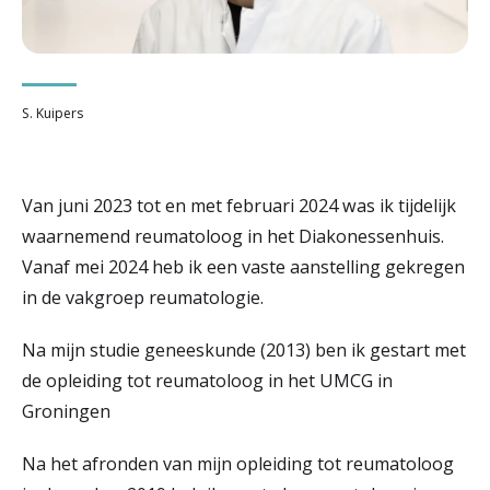
r
Werken & Leren bij
d
e
S. Kuipers
Zorgverleners
h
o
Van juni 2023 tot en met februari 2024 was ik tijdelijk
m
waarnemend reumatoloog in het Diakonessenhuis.
e
Vanaf mei 2024 heb ik een vaste aanstelling gekregen
in de vakgroep reumatologie.
p
a
Na mijn studie geneeskunde (2013) ben ik gestart met
g
de opleiding tot reumatoloog in het UMCG in
Groningen
e
Na het afronden van mijn opleiding tot reumatoloog