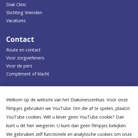
a
Diak Clinic
Stichting Vrienden
a
Vacatures
r
d
Contact
e
Route en contact
Voor zorgverleners
h
Voor de pers
o
Compliment of klacht
m
e
Dicht bij jou
Welkom op de website van het Diakonessenhuis. Voor onze
p
filmpjes gebruiken we YouTube. Om die af te spelen, plaatst
a
B
B
B
B
B
YouTube cookies. Wilt u liever geen YouTube cookie? Dan
g
kunt u dit hier weigeren. U kunt dan geen filmpjes bekijken.
e
e
e
e
e
We gebruiken zelf functionele en analytische cookies om onze
e
k
k
k
k
k