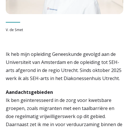
r
Werken & Leren bij
d
e
V. de Smet
Zorgverleners
h
o
Ik heb mijn opleiding Geneeskunde gevolgd aan de
m
Universiteit van Amsterdam en de opleiding tot SEH-
e
arts afgerond in de regio Utrecht. Sinds oktober 2025
werk ik als SEH-arts in het Diakonessenhuis Utrecht.
p
a
Aandachtsgebieden
g
Ik ben geïnteresseerd in de zorg voor kwetsbare
groepen, zoals migranten met een taalbarrière en
e
doe regelmatig vrijwilligerswerk op dit gebied.
Daarnaast zet ik me in voor verduurzaming binnen de