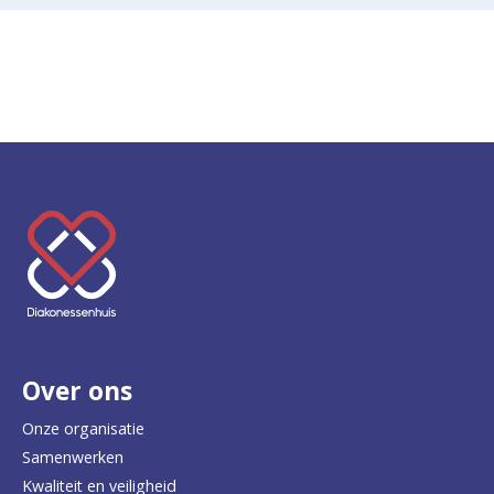
K
e
e
r
Over ons
t
e
Onze organisatie
Samenwerken
r
Kwaliteit en veiligheid