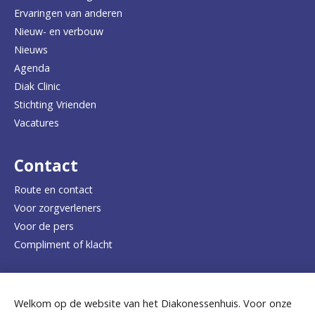
u
Ervaringen van anderen
Nieuw- en verbouw
g
Nieuws
n
Agenda
a
Diak Clinic
Stichting Vrienden
a
Vacatures
r
d
Contact
e
Route en contact
Voor zorgverleners
h
Voor de pers
o
Compliment of klacht
m
e
Dicht bij jou
Welkom op de website van het Diakonessenhuis. Voor onze
p