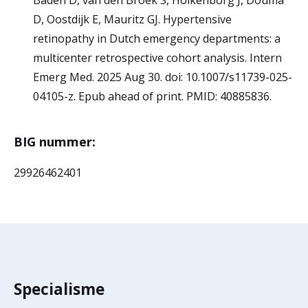
Baden D, van den Broek S, Holkenborg J, Douma
D, Oostdijk E, Mauritz GJ. Hypertensive
retinopathy in Dutch emergency departments: a
multicenter retrospective cohort analysis. Intern
Emerg Med. 2025 Aug 30. doi: 10.1007/s11739-025-
04105-z. Epub ahead of print. PMID: 40885836.
BIG nummer:
29926462401
Specialisme