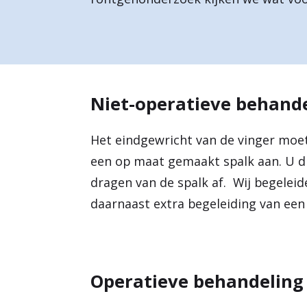
a
r
d
e
Niet-operatieve behand
h
Het eindgewricht van de vinger moe
o
een op maat gemaakt spalk aan. U d
m
dragen van de spalk af. Wij begeleide
e
daarnaast extra begeleiding van ee
p
a
g
Operatieve behandeling
e