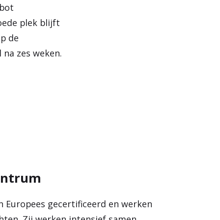
 bot
ede plek blijft
op de
l na zes weken.
entrum
n Europees gecertificeerd en werken
chten. Zij werken intensief samen