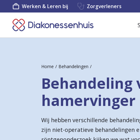
Werken & Leren bij
Zorgverleners
K
e
e
r
Home
Behandelingen
t
Behandeling 
e
r
hamervinger
u
g
Wij hebben verschillende behandelin
n
zijn niet-operatieve behandelingen 
a
röntgenonderzoek kijken we wat voor