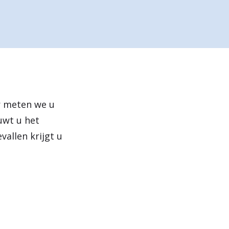
e
n
r meten we u
uwt u het
vallen krijgt u