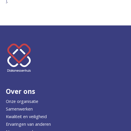
l
.
K
e
e
r
Over ons
t
e
Onze organisatie
Samenwerken
r
Kwaliteit en veiligheid
u
Ervaringen van anderen