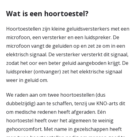
r
Wat is een hoortoestel?
Werken & Leren bij
d
Hoortoestellen zijn kleine geluidsversterkers met een
e
microfoon, een versterker en een luidspreker. De
Zorgverleners
h
microfoon vangt de geluiden op en zet ze om in een
o
elektrisch signaal. De versterker versterkt dit signaal,
m
zodat het oor een beter geluid aangeboden krijgt. De
luidspreker (ontvanger) zet het elektrische signaal
e
weer in geluid om.
p
We raden aan om twee hoortoestellen (dus
a
dubbelzijdig) aan te schaffen, tenzij uw KNO-arts dit
g
om medische redenen heeft afgeraden. Eén
e
hoortoestel heeft over het algemeen te weinig
gehoorcomfort. Met name in gezelschappen heeft