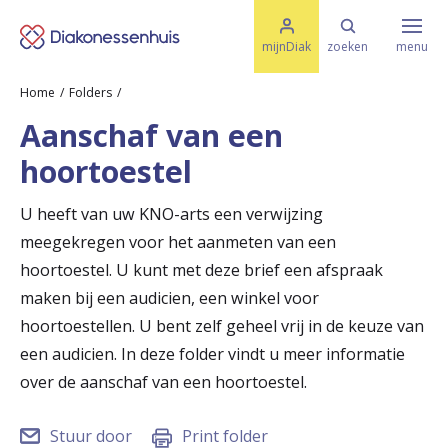
M
K
e
mijnDiak
zoeken
menu
n
e
u
Home
Folders
s
Specialismen & Afdelingen
e
Aanschaf van een
l
u
r
hoortoestel
i
t
t
Ziektes & Aandoeningen
e
U heeft van uw KNO-arts een verwijzing
e
n
meegekregen voor het aanmeten van een
r
Uw bezoek
hoortoestel. U kunt met deze brief een afspraak
u
maken bij een audicien, een winkel voor
hoortoestellen. U bent zelf geheel vrij in de keuze van
g
Spoed
een audicien. In deze folder vindt u meer informatie
n
over de aanschaf van een hoortoestel.
a
Translate
a
Stuur door
Print folder