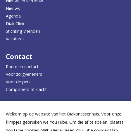
Nieuw- en verbouw
g
Nieuws
n
Agenda
a
Diak Clinic
Stichting Vrienden
a
Vacatures
r
d
Contact
e
Route en contact
Voor zorgverleners
h
Voor de pers
o
Compliment of klacht
m
e
Dicht bij jou
Welkom op de website van het Diakonessenhuis. Voor onze
p
filmpjes gebruiken we YouTube. Om die af te spelen, plaatst
a
B
B
B
B
B
YouTube cookies. Wilt u liever geen YouTube cookie? Dan