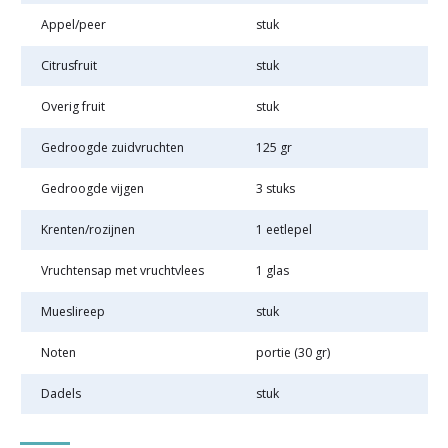
Appel/peer
stuk
Citrusfruit
stuk
Overig fruit
stuk
Gedroogde zuidvruchten
125 gr
Gedroogde vijgen
3 stuks
Krenten/rozijnen
1 eetlepel
Vruchtensap met vruchtvlees
1 glas
Mueslireep
stuk
Noten
portie (30 gr)
Dadels
stuk