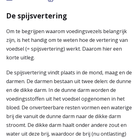
r
De spijsvertering
Werken & Leren bij
d
e
Om te begrijpen waarom voedingsvezels belangrijk
Zorgverleners
zijn, is het handig om te weten hoe de vertering van
h
voedsel (= spijsvertering) werkt. Daarom hier een
o
korte uitleg.
m
De spijsvertering vindt plaats in de mond, maag en de
e
darmen. De darmen bestaan uit twee delen: de dunne
p
en de dikke darm. In de dunne darm worden de
a
voedingsstoffen uit het voedsel opgenomen in het
bloed. De onverteerbare resten vormen een waterige
g
brij die vanuit de dunne darm naar de dikke darm
e
stroomt. De dikke darm haalt onder andere zout en
water uit deze brij, waardoor de brij (nu ontlasting)