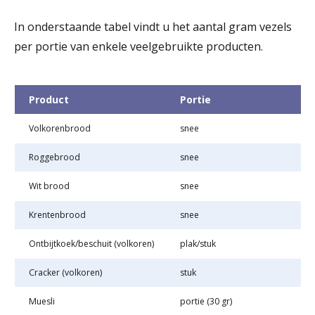
In onderstaande tabel vindt u het aantal gram vezels
per portie van enkele veelgebruikte producten.
Product
Portie
Volkorenbrood
snee
Roggebrood
snee
Wit brood
snee
Krentenbrood
snee
Ontbijtkoek/beschuit (volkoren)
plak/stuk
Cracker (volkoren)
stuk
Muesli
portie (30 gr)