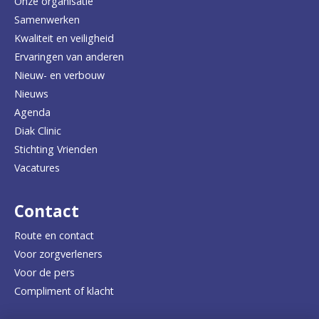
e
Onze organisatie
Samenwerken
r
Kwaliteit en veiligheid
u
Ervaringen van anderen
Nieuw- en verbouw
g
Nieuws
n
Agenda
a
Diak Clinic
Stichting Vrienden
a
Vacatures
r
d
Contact
e
Route en contact
Voor zorgverleners
h
Voor de pers
o
Compliment of klacht
m