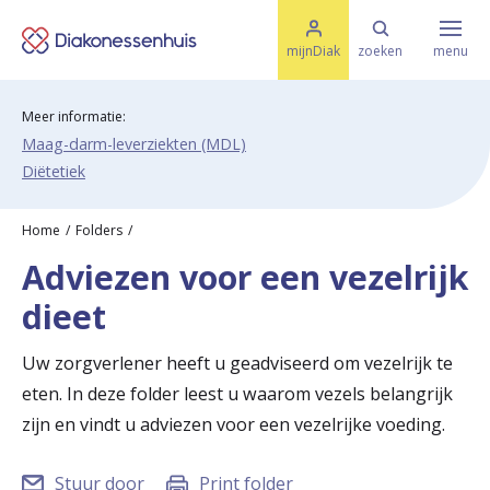
M
K
e
mijnDiak
zoeken
menu
n
e
u
s
Meer informatie:
Specialismen & Afdelingen
e
l
Maag-darm-leverziekten (MDL)
u
r
Diëtetiek
i
t
t
Ziektes & Aandoeningen
e
Home
Folders
e
n
Adviezen voor een vezelrijk
r
Uw bezoek
dieet
u
g
Uw zorgverlener heeft u geadviseerd om vezelrijk te
Spoed
eten. In deze folder leest u waarom vezels belangrijk
n
zijn en vindt u adviezen voor een vezelrijke voeding.
a
Translate
a
Stuur door
Print folder