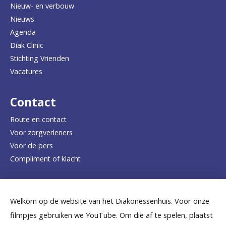
Nieuw- en verbouw
g
Nieuws
n
Agenda
a
Diak Clinic
Stichting Vrienden
a
Vacatures
r
d
Contact
e
Route en contact
Voor zorgverleners
h
Voor de pers
o
Compliment of klacht
m
e
Dicht bij jou
Welkom op de website van het Diakonessenhuis. Voor onze
p
filmpjes gebruiken we YouTube. Om die af te spelen, plaatst
a