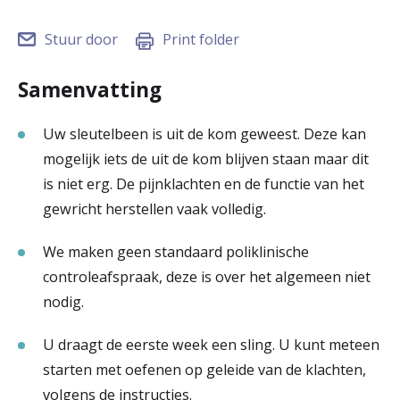
r
Stuur door
Print folder
Werken & Leren bij
d
e
Samenvatting
Zorgverleners
h
Uw sleutelbeen is uit de kom geweest. Deze kan
o
mogelijk iets de uit de kom blijven staan maar dit
m
is niet erg. De pijnklachten en de functie van het
gewricht herstellen vaak volledig.
e
p
We maken geen standaard poliklinische
controleafspraak, deze is over het algemeen niet
a
nodig.
g
e
U draagt de eerste week een sling. U kunt meteen
starten met oefenen op geleide van de klachten,
volgens de instructies.