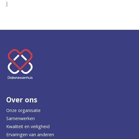
l
K
e
e
r
Over ons
t
e
Onze organisatie
Samenwerken
r
Kwaliteit en veiligheid
u
Ervaringen van anderen