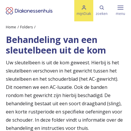
M
K
e
mijnDiak
zoeken
menu
n
e
u
Home
Folders
s
Specialismen & Afdelingen
e
Behandeling van een
l
u
r
sleutelbeen uit de kom
i
t
t
Ziektes & Aandoeningen
e
Uw sleutelbeen is uit de kom geweest. Hierbij is het
e
n
sleutelbeen verschoven in het gewricht tussen het
r
Uw bezoek
sleutelbeen en het schouderblad (het AC-gewricht).
u
Dit noemen we een AC-luxatie. Ook de banden
rondom het gewricht zijn hierbij beschadigd. De
g
Spoed
behandeling bestaat uit een soort draagband (sling),
n
een korte rustperiode en specifieke oefeningen voor
a
de schouder. In deze folder vindt u informatie over de
Translate
a
behandeling en instructies voor thuis.