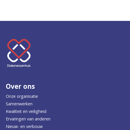
K
e
e
r
Over ons
t
e
Onze organisatie
Samenwerken
r
Kwaliteit en veiligheid
u
Ervaringen van anderen
Nieuw- en verbouw
g