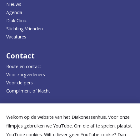
Nieuws
n
Agenda
a
Diak Clinic
Stichting Vrienden
a
Vacatures
r
d
Contact
e
Route en contact
Voor zorgverleners
h
Voor de pers
o
Compliment of klacht
m
e
Dicht bij jou
Welkom op de website van het Diakonessenhuis. Voor onze
p
filmpjes gebruiken we YouTube. Om die af te spelen, plaatst
a
B
B
B
B
B
YouTube cookies. Wilt u liever geen YouTube cookie? Dan