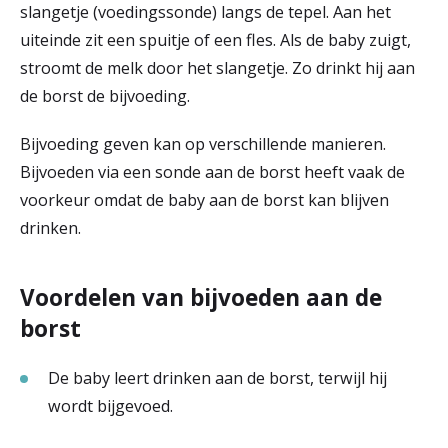
slangetje (voedingssonde) langs de tepel. Aan het
r
uiteinde zit een spuitje of een fles. Als de baby zuigt,
Werken & Leren bij
d
stroomt de melk door het slangetje. Zo drinkt hij aan
e
de borst de bijvoeding.
Zorgverleners
h
Bijvoeding geven kan op verschillende manieren.
o
Bijvoeden via een sonde aan de borst heeft vaak de
voorkeur omdat de baby aan de borst kan blijven
m
drinken.
e
p
Voordelen van bijvoeden aan de
a
borst
g
De baby leert drinken aan de borst, terwijl hij
e
wordt bijgevoed.