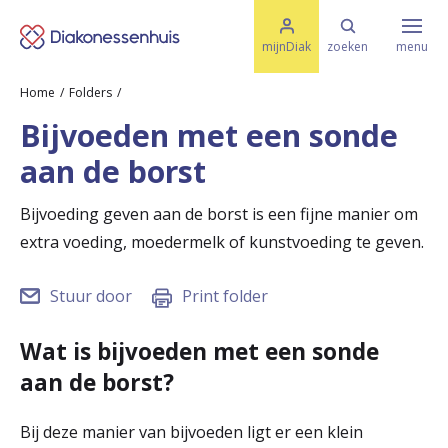
M
K
e
mijnDiak
zoeken
menu
n
e
u
Home
Folders
s
Specialismen & Afdelingen
e
Bijvoeden met een sonde
l
u
r
aan de borst
i
t
t
Ziektes & Aandoeningen
e
Bijvoeding geven aan de borst is een fijne manier om
e
n
extra voeding, moedermelk of kunstvoeding te geven.
r
Uw bezoek
u
Stuur door
Print folder
g
Spoed
Wat is bijvoeden met een sonde
n
aan de borst?
a
Translate
Bij deze manier van bijvoeden ligt er een klein
a