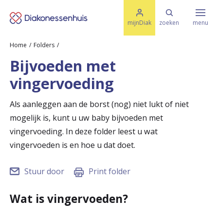
M
K
e
mijnDiak
zoeken
menu
n
e
u
Home
Folders
s
Specialismen & Afdelingen
e
Bijvoeden met
l
u
r
vingervoeding
i
t
t
Ziektes & Aandoeningen
e
Als aanleggen aan de borst (nog) niet lukt of niet
e
n
mogelijk is, kunt u uw baby bijvoeden met
r
Uw bezoek
vingervoeding. In deze folder leest u wat
u
vingervoeden is en hoe u dat doet.
g
Spoed
Stuur door
Print folder
n
a
Wat is vingervoeden?
Translate
a