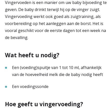
Vingervoeden is een manier om uw baby bijvoeding te
r
geven. De baby drinkt terwijl hij op de vinger zuigt.
Werken & Leren bij
d
Vingervoeding werkt ook goed als zuigtraining, als
voorbereiding op het aanleggen aan de borst. Het is
e
vooral geschikt voor de eerste dagen tot een week na
Zorgverleners
h
de bevalling.
o
m
Wat heeft u nodig?
e
Een (voeding)spuitje van 1 tot 10 ml, afhankelijk
p
van de hoeveelheid melk die de baby nodig heeft
a
Een voedingssonde
g
e
Hoe geeft u vingervoeding?