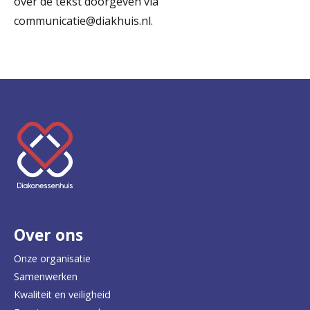
over de tekst doorgeven via
communicatie@diakhuis.nl.
K
e
e
r
Over ons
t
e
Onze organisatie
Samenwerken
r
Kwaliteit en veiligheid
u