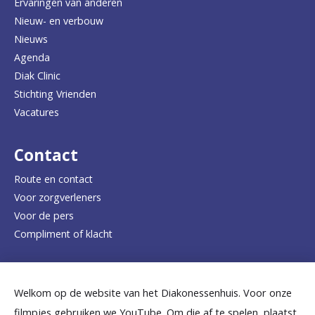
Ervaringen van anderen
Nieuw- en verbouw
g
Nieuws
n
Agenda
a
Diak Clinic
Stichting Vrienden
a
Vacatures
r
d
Contact
e
Route en contact
Voor zorgverleners
h
Voor de pers
o
Compliment of klacht
m
e
Dicht bij jou
Welkom op de website van het Diakonessenhuis. Voor onze
p
filmpjes gebruiken we YouTube. Om die af te spelen, plaatst