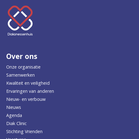
K
e
e
r
Over ons
t
e
Onze organisatie
Samenwerken
r
Kwaliteit en veiligheid
u
Ervaringen van anderen
Nieuw- en verbouw
g
Nieuws
n
Agenda
a
Diak Clinic
Stichting Vrienden
a