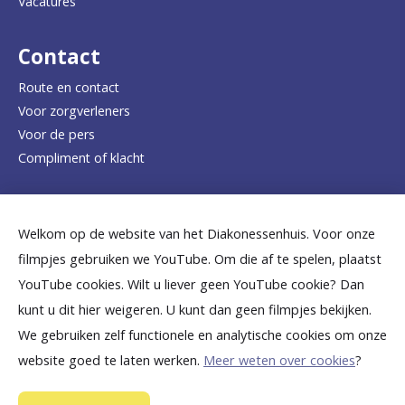
Vacatures
r
d
Contact
e
Route en contact
Voor zorgverleners
h
Voor de pers
o
Compliment of klacht
m
e
Dicht bij jou
Welkom op de website van het Diakonessenhuis. Voor onze
p
filmpjes gebruiken we YouTube. Om die af te spelen, plaatst
a
B
B
B
B
B
YouTube cookies. Wilt u liever geen YouTube cookie? Dan
g
kunt u dit hier weigeren. U kunt dan geen filmpjes bekijken.
e
e
e
e
e
We gebruiken zelf functionele en analytische cookies om onze
e
k
k
k
k
k
website goed te laten werken.
Meer weten over cookies
?
i
i
i
i
i
©
2026
Diakonessenhuis Utrecht—Zeist—Doorn