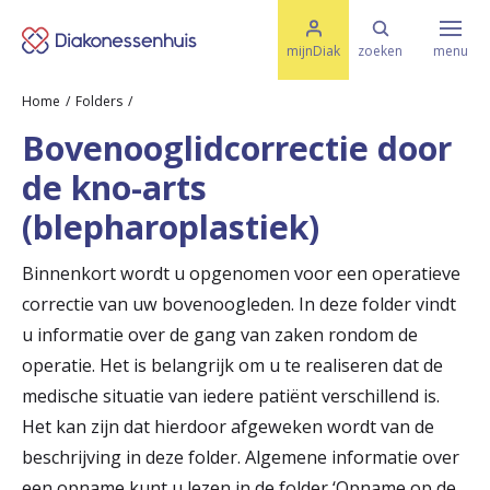
M
K
e
mijnDiak
zoeken
menu
n
e
u
Home
Folders
s
Specialismen & Afdelingen
e
Bovenooglidcorrectie door
l
u
r
de kno-arts
i
t
t
Ziektes & Aandoeningen
(blepharoplastiek)
e
e
n
Binnenkort wordt u opgenomen voor een operatieve
r
Uw bezoek
correctie van uw bovenoogleden. In deze folder vindt
u
u informatie over de gang van zaken rondom de
g
operatie. Het is belangrijk om u te realiseren dat de
Spoed
medische situatie van iedere patiënt verschillend is.
n
Het kan zijn dat hierdoor afgeweken wordt van de
a
beschrijving in deze folder. Algemene informatie over
Translate
a
een opname kunt u lezen in de folder ‘Opname op de