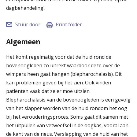
r
dagbehandeling’.
Werken & Leren bij
d
Stuur door
Print folder
e
Zorgverleners
h
Algemeen
o
Het komt regelmatig voor dat de huid rond de
m
bovenoogleden zo uitrekt waardoor deze over de
e
wimpers heen gaat hangen (blepharochalasis). Dit
kan problemen geven bij het zien. Ook vinden
p
patiënten vaak dat ze er moe uitzien.
a
Blepharochalasis van de bovenoogleden is een gevolg
g
van het slapper worden van de huid rondom het oog
bij het verouderingsproces. Soms gaat dit samen met
e
het uitpuilen van vetweefsel in de oogkas, vooral aan
de kant van de neus. Verslapping van de huid van het