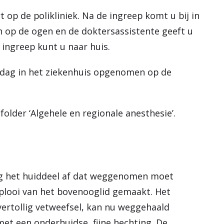
 op de polikliniek. Na de ingreep komt u bij in
en op de ogen en de doktersassistente geeft u
ingreep kunt u naar huis.
n dag in het ziekenhuis opgenomen op de
folder ‘Algehele en regionale anesthesie’.
urg het huiddeel af dat weggenomen moet
 plooi van het bovenooglid gemaakt. Het
ertollig vetweefsel, kan nu weggehaald
et een onderhuidse, fijne hechting. De