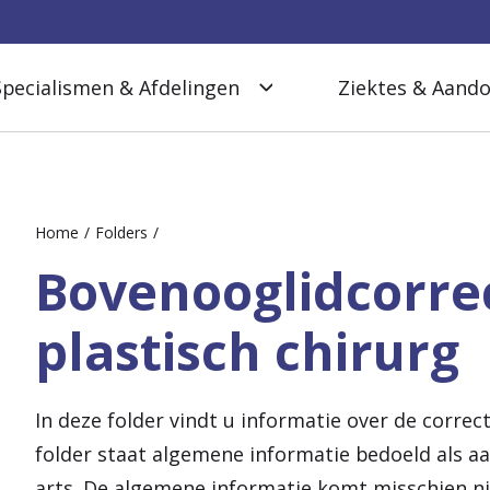
Specialismen & Afdelingen
Ziektes & Aand
Home
Folders
Bovenooglidcorrec
plastisch chirurg
In deze folder vindt u informatie over de correc
folder staat algemene informatie bedoeld als a
arts. De algemene informatie komt misschien ni