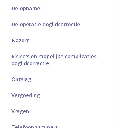
a
De opname
r
De operatie ooglidcorrectie
d
e
Nazorg
h
Risico's en mogelijke complicaties
o
ooglidcorrectie
m
Ontslag
e
p
Vergoeding
a
g
Vragen
e
Telefoonnummers