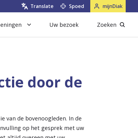
Spoed
mijnDiak
Translate
oeningen
Uw bezoek
Zoeken
S
Z
l
o
u
e
i
k
t
e
tie door de
e
n
n
s
l
u
tie van de bovenoogleden. In de
i
anvulling op het gesprek met uw
t
et altijd overeen met uw