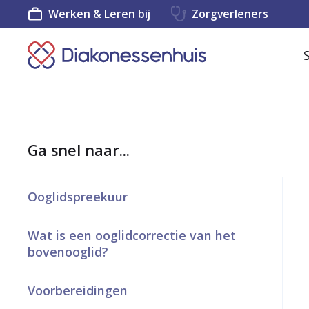
Werken & Leren bij
Zorgverleners
K
e
e
r
Ga snel naar...
t
e
Ooglidspreekuur
r
u
Wat is een ooglidcorrectie van het
bovenooglid?
g
n
Voorbereidingen
a