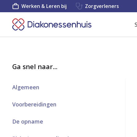
Werken & Leren bij
Zorgverleners
K
e
e
r
Ga snel naar...
t
e
Algemeen
r
u
Voorbereidingen
g
De opname
n
a