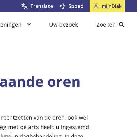
Spoed
mijnDiak
Translate
oeningen
Uw bezoek
Zoeken
S
Z
l
o
u
e
i
k
t
e
taande oren
e
n
n
s
l
u
rechtzetten van de oren, ook wel
i
leg met de arts heeft u ingestemd
t
kind in dagbehandeling. In deze