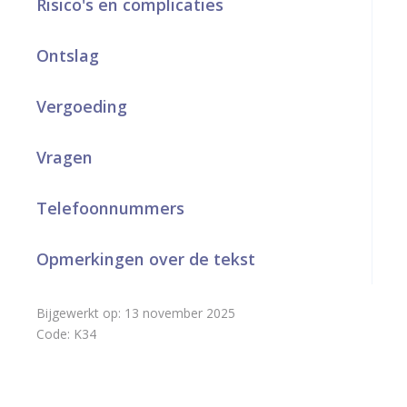
Risico's en complicaties
a
Ontslag
r
d
Vergoeding
e
h
Vragen
o
Telefoonnummers
m
e
Opmerkingen over de tekst
p
Bijgewerkt op:
13 november 2025
a
Code:
K34
g
e