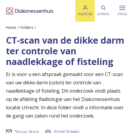
M
K
e
mijnDiak
zoeken
menu
n
e
u
Home
Folders
s
Specialismen & Afdelingen
e
CT-scan van de dikke darm
l
u
r
ter controle van
i
t
t
Ziektes & Aandoeningen
naadlekkage of fisteling
e
e
n
Er is voor u een afspraak gemaakt voor een CT-scan
r
Uw bezoek
van uw dikke darm (colon) ter controle van
u
naadlekkage of fisteling. Dit onderzoek vindt plaats
g
op de afdeling Radiologie van het Diakonessenhuis
Spoed
locatie Utrecht. In deze folder vindt u informatie over
n
de gang van zaken rond het onderzoek.
a
Translate
a
Stuur door
Print folder