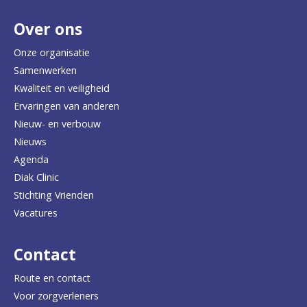
r
Over ons
t
e
Onze organisatie
Samenwerken
r
Kwaliteit en veiligheid
u
Ervaringen van anderen
Nieuw- en verbouw
g
Nieuws
n
Agenda
a
Diak Clinic
Stichting Vrienden
a
Vacatures
r
d
Contact
e
Route en contact
Voor zorgverleners
h