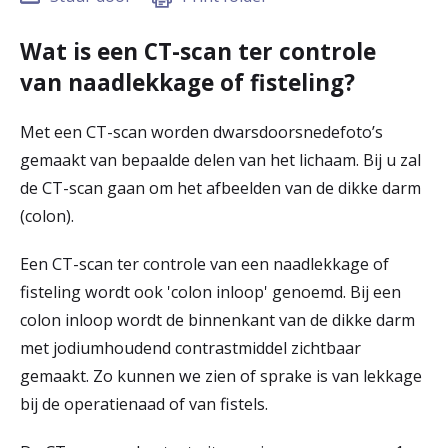
r
Wat is een CT-scan ter controle
Werken & Leren bij
d
van naadlekkage of fisteling?
e
Zorgverleners
h
Met een CT-scan worden dwarsdoorsnedefoto’s
gemaakt van bepaalde delen van het lichaam. Bij u zal
o
de CT-scan gaan om het afbeelden van de dikke darm
m
(colon).
e
Een CT-scan ter controle van een naadlekkage of
p
fisteling wordt ook 'colon inloop' genoemd. Bij een
a
colon inloop wordt de binnenkant van de dikke darm
g
met jodiumhoudend contrastmiddel zichtbaar
gemaakt. Zo kunnen we zien of sprake is van lekkage
e
bij de operatienaad of van fistels.