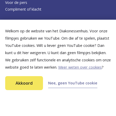
Voor de pers
o
Compliment of klacht
m
e
Dicht bij jou
Welkom op de website van het Diakonessenhuis. Voor onze
p
filmpjes gebruiken we YouTube. Om die af te spelen, plaatst
a
B
B
B
B
B
YouTube cookies. Wilt u liever geen YouTube cookie? Dan
g
kunt u dit hier weigeren. U kunt dan geen filmpjes bekijken.
e
e
e
e
e
We gebruiken zelf functionele en analytische cookies om onze
e
k
k
k
k
k
website goed te laten werken.
Meer weten over cookies
?
i
i
i
i
i
©
2026
Diakonessenhuis Utrecht—Zeist—Doorn
j
j
j
j
j
Akkoord
Nee, geen YouTube cookie
Aansprakelijkheid
k
k
k
k
k
Toegankelijkheid
Ga snel naar...
Privacy
o
o
o
o
o
n
n
n
n
n
Wat is een CT-scan ter controle van naadlekkage