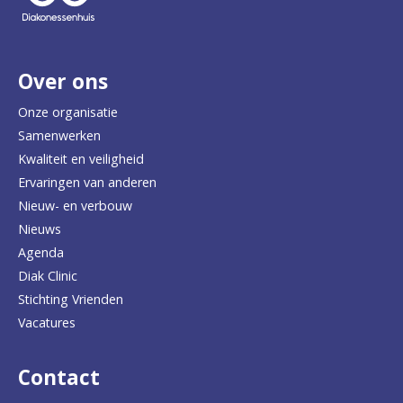
e
r
Over ons
t
e
Onze organisatie
Samenwerken
r
Kwaliteit en veiligheid
u
Ervaringen van anderen
Nieuw- en verbouw
g
Nieuws
n
Agenda
a
Diak Clinic
Stichting Vrienden
a
Vacatures
r
d
Contact
e