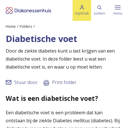
M
K
e
mijnDiak
zoeken
menu
n
e
u
Home
Folders
s
Specialismen & Afdelingen
e
Diabetische voet
l
u
r
i
Door de ziekte diabetes kunt u last krijgen van een
t
t
Ziektes & Aandoeningen
diabetische voet. In deze folder leest u wat een
e
e
n
diabetische voet is, en waar u op moet letten.
r
Uw bezoek
Stuur door
Print folder
u
g
Wat is een diabetische voet?
Spoed
n
Een diabetische voet is een probleem dat kan
a
Translate
ontstaan bij de ziekte Diabetes mellitus (diabetes). Bij
a