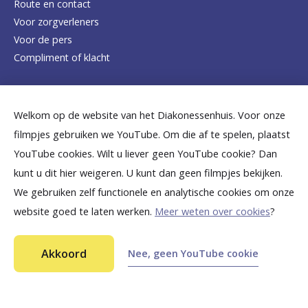
Route en contact
Voor zorgverleners
h
Voor de pers
o
Compliment of klacht
m
e
Dicht bij jou
Welkom op de website van het Diakonessenhuis. Voor onze
p
filmpjes gebruiken we YouTube. Om die af te spelen, plaatst
a
B
B
B
B
B
YouTube cookies. Wilt u liever geen YouTube cookie? Dan
g
kunt u dit hier weigeren. U kunt dan geen filmpjes bekijken.
e
e
e
e
e
We gebruiken zelf functionele en analytische cookies om onze
e
k
k
k
k
k
website goed te laten werken.
Meer weten over cookies
?
i
i
i
i
i
©
2026
Diakonessenhuis Utrecht—Zeist—Doorn
j
j
j
j
j
Akkoord
Nee, geen YouTube cookie
Aansprakelijkheid
k
k
k
k
k
Toegankelijkheid
Ga snel naar...
Privacy
o
o
o
o
o