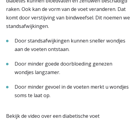
diabetes kunnen bloedvaten en zenuwen beschadigd
r
raken. Ook kan de vorm van de voet veranderen. Dat
Werken & Leren bij
komt door verstijving van bindweefsel. Dit noemen we
d
standsafwijkingen.
e
Zorgverleners
h
Door standsafwijkingen kunnen sneller wondjes
aan de voeten ontstaan.
o
m
Door minder goede doorbloeding genezen
wondjes langzamer.
e
p
Door minder gevoel in de voeten merkt u wondjes
a
soms te laat op.
g
Bekijk de video over een diabetische voet
e