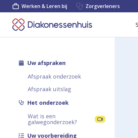
Werken & Leren bij
Zorgverleners
K
e
e
r
Uw afspraken
t
Afspraak onderzoek
e
Afspraak uitslag
r
u
Het onderzoek
g
Wat is een
galwegonderzoek?
n
a
Uw voorbereiding