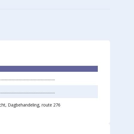
e
n
..............................................................
..............................................................
cht, Dagbehandeling, route 276