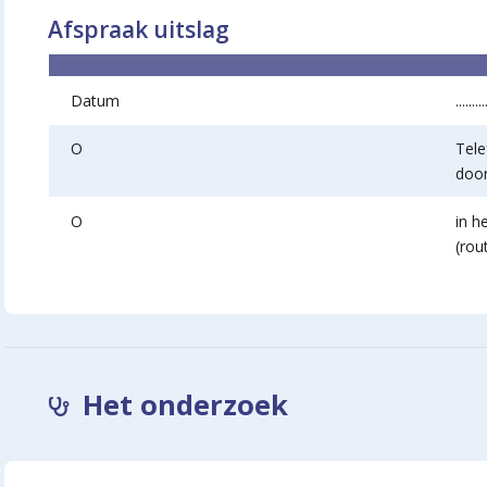
Afspraak uitslag
Datum
.........
O
Tele
door ...
O
in h
(route
Het onderzoek