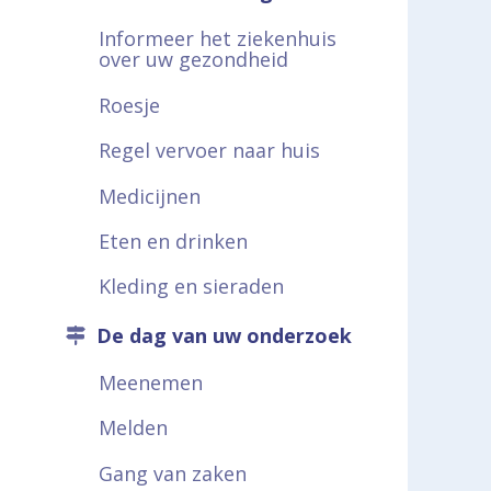
a
Informeer het ziekenhuis
over uw gezondheid
r
Roesje
d
e
Regel vervoer naar huis
h
Medicijnen
o
Eten en drinken
m
Kleding en sieraden
e
De dag van uw onderzoek
p
Meenemen
a
g
Melden
e
Gang van zaken