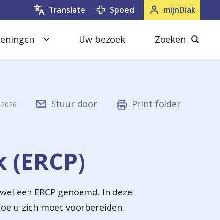
Spoed
mijnDiak
Translate
oeningen
Uw bezoek
Zoeken
S
Z
l
o
u
e
i
k
Stuur door
Print folder
-2026
t
e
e
n
n
s
 (ERCP)
l
u
 wel een ERCP genoemd. In deze
i
hoe u zich moet voorbereiden.
t