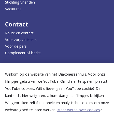
Stichting Vrienden
a
Vacatures
r
d
Contact
e
Route en contact
Voor zorgverleners
h
Voor de pers
o
Compliment of klacht
m
e
Dicht bij jou
Welkom op de website van het Diakonessenhuis. Voor onze
p
filmpjes gebruiken we YouTube. Om die af te spelen, plaatst
a
B
B
B
B
B
YouTube cookies. Wilt u liever geen YouTube cookie? Dan
g
kunt u dit hier weigeren. U kunt dan geen filmpjes bekijken.
e
e
e
e
e
We gebruiken zelf functionele en analytische cookies om onze
e
k
k
k
k
k
website goed te laten werken.
Meer weten over cookies
?