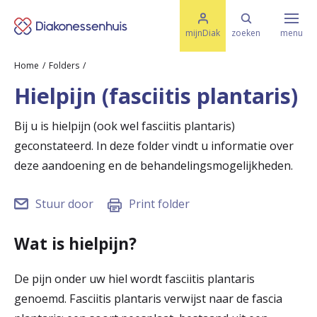
M
K
e
mijnDiak
zoeken
menu
n
e
u
Home
Folders
s
Specialismen & Afdelingen
e
Hielpijn (fasciitis plantaris)
l
u
r
i
Bij u is hielpijn (ook wel fasciitis plantaris)
t
t
Ziektes & Aandoeningen
geconstateerd. In deze folder vindt u informatie over
e
e
n
deze aandoening en de behandelingsmogelijkheden.
r
Uw bezoek
Stuur door
Print folder
u
g
Wat is hielpijn?
Spoed
n
De pijn onder uw hiel wordt fasciitis plantaris
a
Translate
genoemd. Fasciitis plantaris verwijst naar de fascia
a