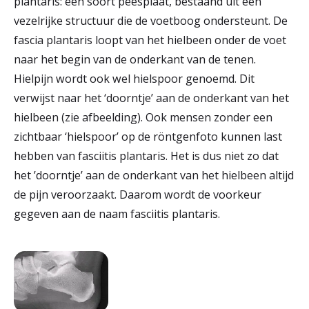
plantaris: een soort peesplaat, bestaand uit een
r
vezelrijke structuur die de voetboog ondersteunt. De
Werken & Leren bij
fascia plantaris loopt van het hielbeen onder de voet
d
naar het begin van de onderkant van de tenen.
e
Hielpijn wordt ook wel hielspoor genoemd. Dit
Zorgverleners
h
verwijst naar het ‘doorntje’ aan de onderkant van het
o
hielbeen (zie afbeelding). Ook mensen zonder een
zichtbaar ‘hielspoor’ op de röntgenfoto kunnen last
m
hebben van fasciitis plantaris. Het is dus niet zo dat
e
het ’doorntje’ aan de onderkant van het hielbeen altijd
p
de pijn veroorzaakt. Daarom wordt de voorkeur
gegeven aan de naam fasciitis plantaris.
a
g
e