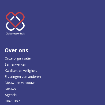
K
e
e
r
Over ons
t
e
Onze organisatie
Samenwerken
r
Kwaliteit en veiligheid
u
Ervaringen van anderen
Nieuw- en verbouw
g
Nieuws
n
Agenda
a
Diak Clinic