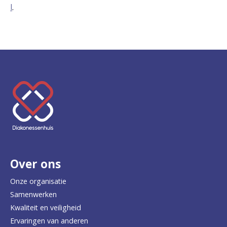
l
.
K
e
e
r
Over ons
t
e
Onze organisatie
Samenwerken
r
Kwaliteit en veiligheid
u
Ervaringen van anderen