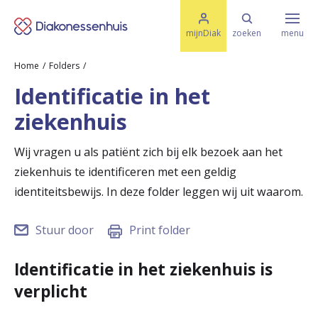
M
K
e
mijnDiak
zoeken
menu
n
e
u
Home
Folders
s
Specialismen & Afdelingen
e
Identificatie in het
l
u
r
ziekenhuis
i
t
t
Ziektes & Aandoeningen
e
Wij vragen u als patiënt zich bij elk bezoek aan het
e
n
ziekenhuis te identificeren met een geldig
r
Uw bezoek
identiteitsbewijs. In deze folder leggen wij uit waarom.
u
Stuur door
Print folder
g
Spoed
n
Identificatie in het ziekenhuis is
a
verplicht
Translate
a