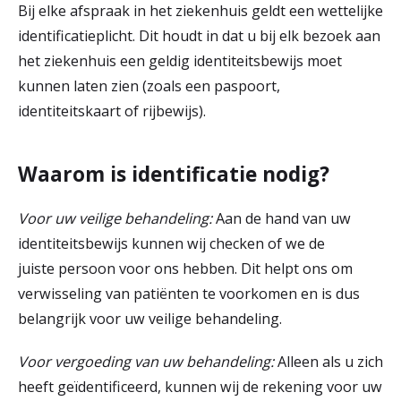
Bij elke afspraak in het ziekenhuis geldt een wettelijke
r
identificatieplicht. Dit houdt in dat u bij elk bezoek aan
Werken & Leren bij
d
het ziekenhuis een geldig identiteitsbewijs moet
e
kunnen laten zien (zoals een paspoort,
identiteitskaart of rijbewijs).
Zorgverleners
h
o
Waarom is identificatie nodig?
m
e
Voor uw veilige behandeling:
Aan de hand van uw
identiteitsbewijs kunnen wij checken of we de
p
juiste persoon voor ons hebben. Dit helpt ons om
a
verwisseling van patiënten te voorkomen en is dus
g
belangrijk voor uw veilige behandeling.
e
Voor vergoeding van uw behandeling:
Alleen als u zich
heeft geïdentificeerd, kunnen wij de rekening voor uw