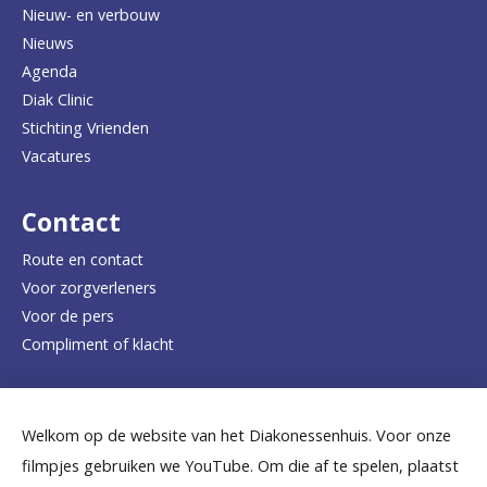
Nieuw- en verbouw
g
Nieuws
n
Agenda
a
Diak Clinic
Stichting Vrienden
a
Vacatures
r
d
Contact
e
Route en contact
Voor zorgverleners
h
Voor de pers
o
Compliment of klacht
m
e
Dicht bij jou
Welkom op de website van het Diakonessenhuis. Voor onze
p
filmpjes gebruiken we YouTube. Om die af te spelen, plaatst