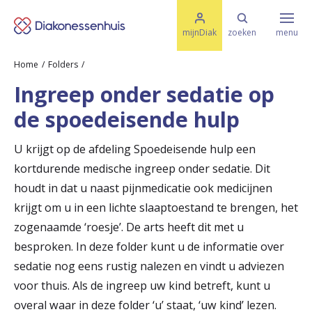
M
K
e
mijnDiak
zoeken
menu
n
e
u
Home
Folders
s
Specialismen & Afdelingen
e
Ingreep onder sedatie op
l
u
r
de spoedeisende hulp
i
t
t
Ziektes & Aandoeningen
e
U krijgt op de afdeling Spoedeisende hulp een
e
n
kortdurende medische ingreep onder sedatie. Dit
r
Uw bezoek
houdt in dat u naast pijnmedicatie ook medicijnen
u
krijgt om u in een lichte slaaptoestand te brengen, het
zogenaamde ‘roesje’. De arts heeft dit met u
g
Spoed
besproken. In deze folder kunt u de informatie over
n
sedatie nog eens rustig nalezen en vindt u adviezen
a
voor thuis. Als de ingreep uw kind betreft, kunt u
Translate
a
overal waar in deze folder ‘u’ staat, ‘uw kind’ lezen.