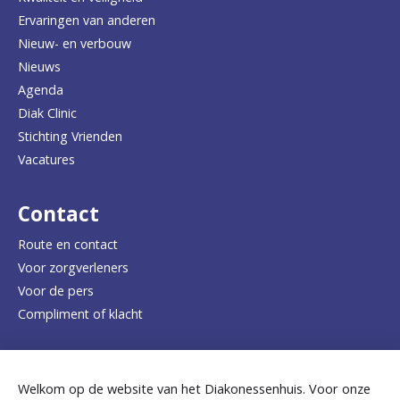
u
Ervaringen van anderen
Nieuw- en verbouw
g
Nieuws
n
Agenda
a
Diak Clinic
Stichting Vrienden
a
Vacatures
r
d
Contact
e
Route en contact
Voor zorgverleners
h
Voor de pers
o
Compliment of klacht
m
e
Dicht bij jou
Welkom op de website van het Diakonessenhuis. Voor onze
p