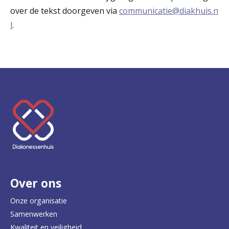
over de tekst doorgeven via
communicatie@diakhuis.n
l
.
K
e
e
r
Over ons
t
e
Onze organisatie
Samenwerken
r
Kwaliteit en veiligheid