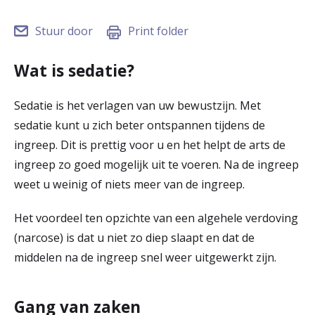
r
Stuur door
Print folder
Werken & Leren bij
d
e
Wat is sedatie?
Zorgverleners
h
Sedatie is het verlagen van uw bewustzijn. Met
o
sedatie kunt u zich beter ontspannen tijdens de
m
ingreep. Dit is prettig voor u en het helpt de arts de
ingreep zo goed mogelijk uit te voeren. Na de ingreep
e
weet u weinig of niets meer van de ingreep.
p
Het voordeel ten opzichte van een algehele verdoving
a
(narcose) is dat u niet zo diep slaapt en dat de
g
middelen na de ingreep snel weer uitgewerkt zijn.
e
Gang van zaken