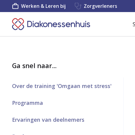
Werken & Leren bij
Zorgverleners
K
e
e
r
Ga snel naar...
t
e
Over de training 'Omgaan met stress'
r
u
Programma
g
Ervaringen van deelnemers
n
a