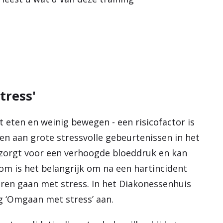
e
n
tress'
et eten en weinig bewegen - een risicofactor is
ken aan grote stressvolle gebeurtenissen in het
ss zorgt voor een verhoogde bloeddruk en kan
m is het belangrijk om na een hartincident
eren gaan met stress. In het Diakonessenhuis
g ‘Omgaan met stress’ aan.