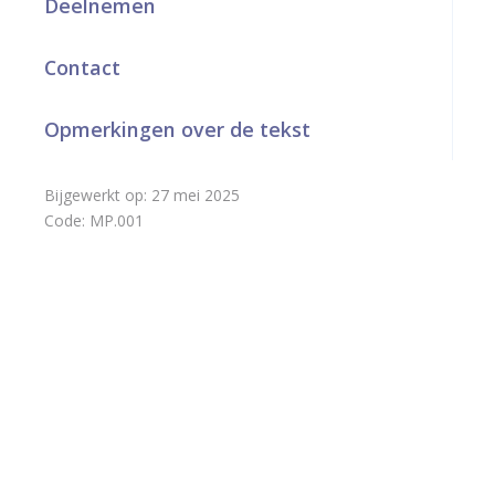
Deelnemen
a
Contact
r
d
Opmerkingen over de tekst
e
h
Bijgewerkt op:
27 mei 2025
Code:
MP.001
o
m
e
p
a
g
e