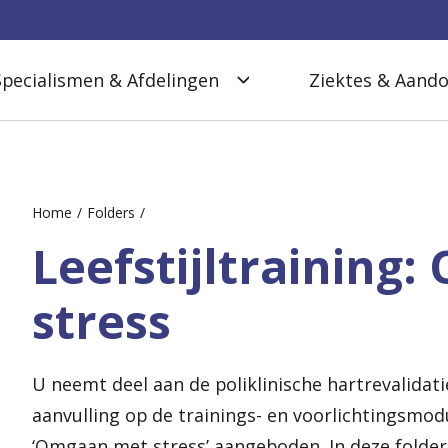
Specialismen & Afdelingen
Ziektes & Aand
Home
Folders
Leefstijltraining
stress
U neemt deel aan de poliklinische hartrevalidati
aanvulling op de trainings- en voorlichtingsmodu
‘Omgaan met stress’ aangeboden. In deze folder 