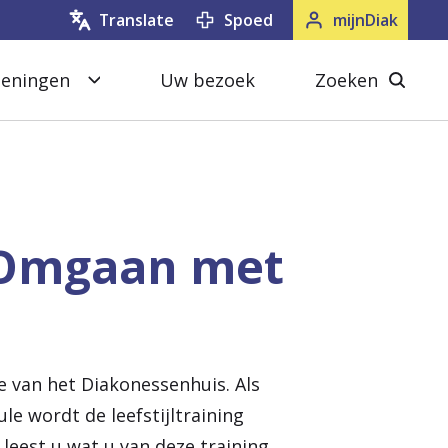
Spoed
mijnDiak
Translate
oeningen
Uw bezoek
Zoeken
S
Z
l
o
u
e
i
k
t
e
: Omgaan met
e
n
n
s
l
u
e van het Diakonessenhuis. Als
i
le wordt de leefstijltraining
t
leest u wat u van deze training