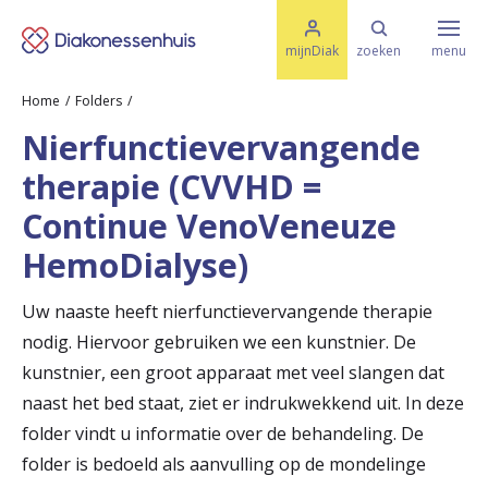
M
K
e
mijnDiak
zoeken
menu
n
e
u
Home
Folders
s
Specialismen & Afdelingen
e
Nierfunctievervangende
l
u
r
therapie (CVVHD =
i
t
t
Ziektes & Aandoeningen
Continue VenoVeneuze
e
e
n
HemoDialyse)
r
Uw bezoek
Uw naaste heeft nierfunctievervangende therapie
u
nodig. Hiervoor gebruiken we een kunstnier. De
g
Spoed
kunstnier, een groot apparaat met veel slangen dat
n
naast het bed staat, ziet er indrukwekkend uit. In deze
folder vindt u informatie over de behandeling. De
a
Translate
folder is bedoeld als aanvulling op de mondelinge
a