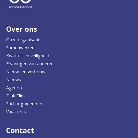
e
r
Over ons
t
e
Onze organisatie
Samenwerken
r
Kwaliteit en veiligheid
u
Ervaringen van anderen
Nieuw- en verbouw
g
Nieuws
n
Agenda
a
Diak Clinic
Stichting Vrienden
a
Vacatures
r
d
Contact