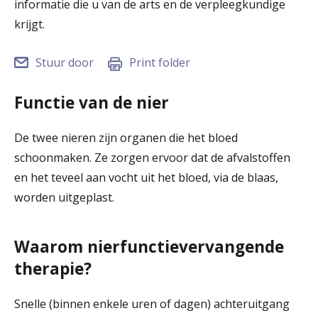
informatie die u van de arts en de verpleegkundige
r
krijgt.
Werken & Leren bij
d
Stuur door
Print folder
e
Zorgverleners
h
Functie van de nier
o
De twee nieren zijn organen die het bloed
m
schoonmaken. Ze zorgen ervoor dat de afvalstoffen
e
en het teveel aan vocht uit het bloed, via de blaas,
p
worden uitgeplast.
a
Waarom nierfunctievervangende
g
therapie?
e
Snelle (binnen enkele uren of dagen) achteruitgang