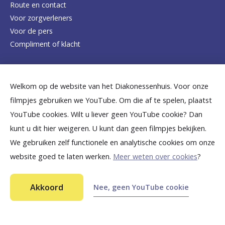
e
Route en contact
Voor zorgverleners
h
Voor de pers
o
Compliment of klacht
m
e
Dicht bij jou
Welkom op de website van het Diakonessenhuis. Voor onze
p
filmpjes gebruiken we YouTube. Om die af te spelen, plaatst
a
B
B
B
B
B
YouTube cookies. Wilt u liever geen YouTube cookie? Dan
g
kunt u dit hier weigeren. U kunt dan geen filmpjes bekijken.
e
e
e
e
e
We gebruiken zelf functionele en analytische cookies om onze
e
k
k
k
k
k
website goed te laten werken.
Meer weten over cookies
?
i
i
i
i
i
©
2026
Diakonessenhuis Utrecht—Zeist—Doorn
j
j
j
j
j
Akkoord
Nee, geen YouTube cookie
Aansprakelijkheid
k
k
k
k
k
Toegankelijkheid
Ga snel naar...
Privacy
o
o
o
o
o