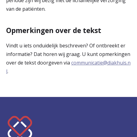
periode zijn wij bezig met de lichamelijke verzorging
van de patiënten.
Opmerkingen over de tekst
Vindt u iets onduidelijk beschreven? Of ontbreekt er
informatie? Dat horen wij graag. U kunt opmerkingen
over de tekst doorgeven via
communicatie@diakhuis.n
l
.
K
e