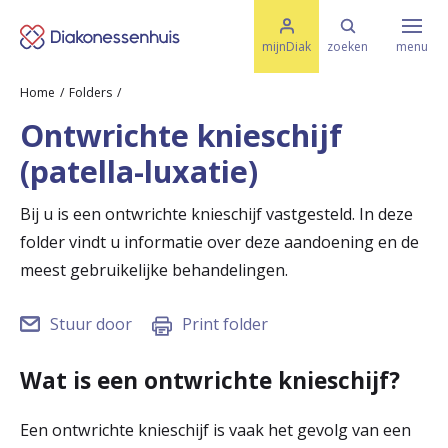
M
K
e
mijnDiak
zoeken
menu
n
e
u
Home
Folders
s
Specialismen & Afdelingen
e
Ontwrichte knieschijf
l
u
r
(patella-luxatie)
i
t
t
Ziektes & Aandoeningen
e
Bij u is een ontwrichte knieschijf vastgesteld. In deze
e
n
folder vindt u informatie over deze aandoening en de
r
Uw bezoek
meest gebruikelijke behandelingen.
u
Stuur door
Print folder
g
Spoed
n
Wat is een ontwrichte knieschijf?
a
Translate
Een ontwrichte knieschijf is vaak het gevolg van een
a