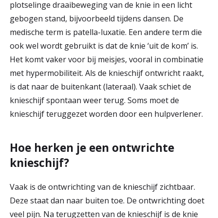
plotselinge draaibeweging van de knie in een licht
r
gebogen stand, bijvoorbeeld tijdens dansen. De
Werken & Leren bij
d
medische term is patella-luxatie. Een andere term die
ook wel wordt gebruikt is dat de knie ‘uit de kom’ is.
e
Het komt vaker voor bij meisjes, vooral in combinatie
Zorgverleners
h
met hypermobiliteit. Als de knieschijf ontwricht raakt,
o
is dat naar de buitenkant (lateraal). Vaak schiet de
m
knieschijf spontaan weer terug. Soms moet de
knieschijf teruggezet worden door een hulpverlener.
e
p
Hoe herken je een ontwrichte
a
knieschijf?
g
e
Vaak is de ontwrichting van de knieschijf zichtbaar.
Deze staat dan naar buiten toe. De ontwrichting doet
veel pijn. Na terugzetten van de knieschijf is de knie