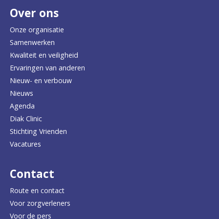
Over ons
t
e
Onze organisatie
Samenwerken
r
Kwaliteit en veiligheid
u
Ervaringen van anderen
Nieuw- en verbouw
g
Nieuws
n
Agenda
a
Diak Clinic
Stichting Vrienden
a
Vacatures
r
d
Contact
e
Route en contact
Voor zorgverleners
h
Voor de pers