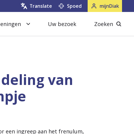
Spoed
mijnDiak
Translate
oeningen
Uw bezoek
Zoeken
S
Z
l
o
u
e
i
k
t
e
deling van
e
n
mpje
n
s
l
u
i
t
or een ingreep aan het frenulum,