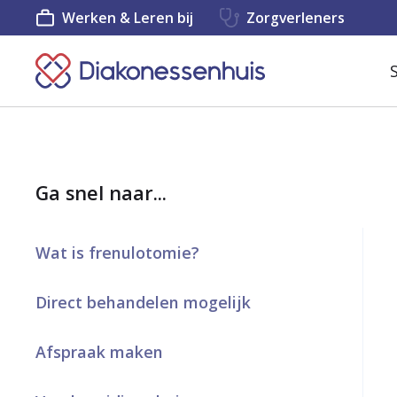
Werken & Leren bij
Zorgverleners
K
e
e
r
Ga snel naar...
t
e
Wat is frenulotomie?
r
u
Direct behandelen mogelijk
g
Afspraak maken
n
a