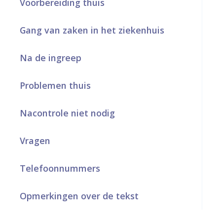
Voorbereiding thuis
a
Gang van zaken in het ziekenhuis
r
d
Na de ingreep
e
h
Problemen thuis
o
Nacontrole niet nodig
m
e
Vragen
p
Telefoonnummers
a
g
Opmerkingen over de tekst
e