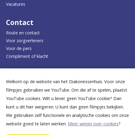
Vacatures
r
d
Contact
e
Route en contact
Voor zorgverleners
h
Voor de pers
o
Compliment of klacht
m
e
Dicht bij jou
Welkom op de website van het Diakonessenhuis. Voor onze
p
filmpjes gebruiken we YouTube. Om die af te spelen, plaatst
a
B
B
B
B
B
YouTube cookies. Wilt u liever geen YouTube cookie? Dan
g
kunt u dit hier weigeren. U kunt dan geen filmpjes bekijken.
e
e
e
e
e
We gebruiken zelf functionele en analytische cookies om onze
e
k
k
k
k
k
website goed te laten werken.
Meer weten over cookies
?
i
i
i
i
i
©
2026
Diakonessenhuis Utrecht—Zeist—Doorn