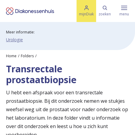
M
K
e
mijnDiak
zoeken
menu
n
e
u
s
Meer informatie:
Specialismen & Afdelingen
e
l
Urologie
u
r
i
t
t
Ziektes & Aandoeningen
Home
Folders
e
Transrectale
e
n
prostaatbiopsie
r
Uw bezoek
u
U hebt een afspraak voor een transrectale
g
prostaatbiopsie. Bij dit onderzoek nemen we stukjes
Spoed
weefsel weg uit de prostaat voor nader onderzoek op
n
het laboratorium. In deze folder vindt u informatie
a
over dit onderzoek en leest u hoe u zich kunt
Translate
a
voorbereiden.