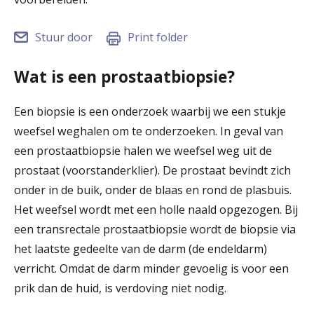
r
Werken & Leren bij
Stuur door
Print folder
d
e
Wat is een prostaatbiopsie?
Zorgverleners
h
Een biopsie is een onderzoek waarbij we een stukje
o
weefsel weghalen om te onderzoeken. In geval van
m
een prostaatbiopsie halen we weefsel weg uit de
e
prostaat (voorstanderklier). De prostaat bevindt zich
onder in de buik, onder de blaas en rond de plasbuis.
p
Het weefsel wordt met een holle naald opgezogen. Bij
a
een transrectale prostaatbiopsie
wordt de biopsie via
g
het laatste gedeelte van de darm (de endeldarm)
verricht. Omdat de darm minder gevoelig is voor een
e
prik dan de huid, is verdoving niet nodig.