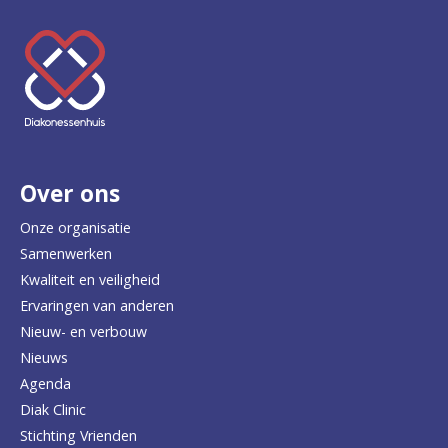
K
e
e
r
Over ons
t
e
Onze organisatie
Samenwerken
r
Kwaliteit en veiligheid
u
Ervaringen van anderen
Nieuw- en verbouw
g
Nieuws
n
Agenda
a
Diak Clinic
Stichting Vrienden
a