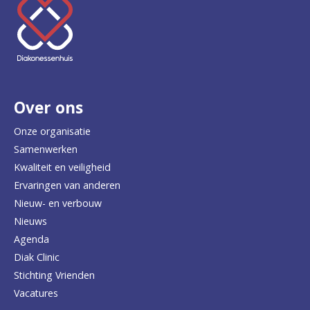
K
e
e
r
Over ons
t
e
Onze organisatie
Samenwerken
r
Kwaliteit en veiligheid
u
Ervaringen van anderen
Nieuw- en verbouw
g
Nieuws
n
Agenda
a
Diak Clinic
Stichting Vrienden
a
Vacatures
r