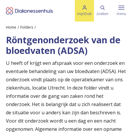
M
K
e
mijnDiak
zoeken
menu
n
e
u
Home
Folders
s
Specialismen & Afdelingen
e
Röntgenonderzoek van de
l
u
r
bloedvaten (ADSA)
i
t
t
Ziektes & Aandoeningen
e
U heeft of krijgt een afspraak voor een onderzoek en
e
n
eventuele behandeling van uw bloedvaten (ADSA). Het
r
Uw bezoek
onderzoek vindt plaats op de operatiekamer van ons
u
ziekenhuis, locatie Utrecht. In deze folder vindt u
informatie over de gang van zaken rond het
g
Spoed
onderzoek. Het is belangrijk dat u zich realiseert dat
n
de situatie voor u anders kan zijn dan beschreven is.
a
Voor dit onderzoek wordt u een dag en een nacht
Translate
a
opgenomen. Algemene informatie over een opname