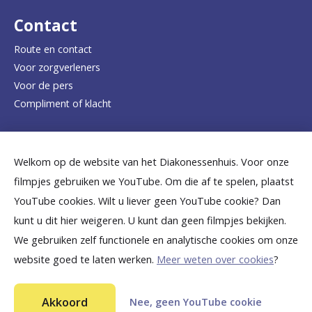
d
Contact
e
Route en contact
Voor zorgverleners
h
Voor de pers
o
Compliment of klacht
m
e
Dicht bij jou
Welkom op de website van het Diakonessenhuis. Voor onze
p
filmpjes gebruiken we YouTube. Om die af te spelen, plaatst
a
B
B
B
B
B
YouTube cookies. Wilt u liever geen YouTube cookie? Dan
g
kunt u dit hier weigeren. U kunt dan geen filmpjes bekijken.
e
e
e
e
e
We gebruiken zelf functionele en analytische cookies om onze
e
k
k
k
k
k
website goed te laten werken.
Meer weten over cookies
?
i
i
i
i
i
©
2026
Diakonessenhuis Utrecht—Zeist—Doorn
j
j
j
j
j
Akkoord
Nee, geen YouTube cookie
Aansprakelijkheid