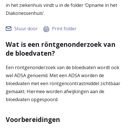
in het ziekenhuis vindt u in de folder ‘Opname in het
r
Diakonessenhuis’.
Werken & Leren bij
d
e
Stuur door
Print folder
Zorgverleners
h
Wat is een röntgenonderzoek van
o
de bloedvaten?
m
Een röntgenonderzoek van de bloedvaten wordt ook
e
wel ADSA genoemd. Met een ADSA worden de
p
bloedvaten met een röntgencontrastmiddel zichtbaar
a
gemaakt. Hiermee worden afwijkingen aan de
g
bloedvaten opgespoord.
e
Voorbereidingen