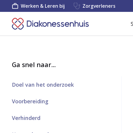
Werken & Leren bij
Zorgverleners
K
e
e
r
Ga snel naar...
t
e
Doel van het onderzoek
r
u
Voorbereiding
g
Verhinderd
n
a