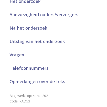
Het onderzoek
a
Aanwezigheid ouders/verzorgers
r
d
Na het onderzoek
e
h
Uitslag van het onderzoek
o
Vragen
m
e
Telefoonnummers
p
Opmerkingen over de tekst
a
g
Bijgewerkt op:
4 mei 2021
e
Code:
RAD53