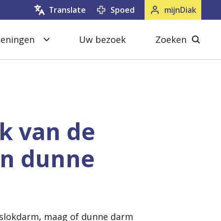
Spoed
mijnDiak
Translate
oeningen
Uw bezoek
Zoeken
S
Z
l
o
u
e
i
k
t
e
k van de
e
n
en dunne
n
s
l
n
u
i
t
e slokdarm, maag of dunne darm