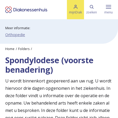
M
K
e
mijnDiak
zoeken
menu
n
e
u
s
Meer informatie:
Specialismen & Afdelingen
e
l
Orthopedie
u
r
i
t
t
Ziektes & Aandoeningen
Home
Folders
e
Spondylodese (voorste
e
n
benadering)
r
Uw bezoek
u
U wordt binnenkort geopereerd aan uw rug. U wordt
g
hiervoor drie dagen opgenomen in het ziekenhuis. In
Spoed
deze folder vindt u informatie over de operatie en de
n
opname. Uw behandelend arts heeft enkele zaken al
a
met u besproken. In deze folder kunt u de informatie
Translate
a
nog eens rustig nalezen. Deze folder richt zich alleen