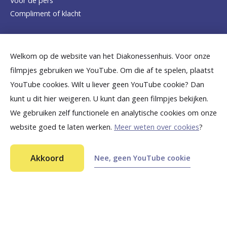
Voor de pers
o
Compliment of klacht
m
e
Dicht bij jou
Welkom op de website van het Diakonessenhuis. Voor onze
p
filmpjes gebruiken we YouTube. Om die af te spelen, plaatst
a
B
B
B
B
B
YouTube cookies. Wilt u liever geen YouTube cookie? Dan
g
kunt u dit hier weigeren. U kunt dan geen filmpjes bekijken.
e
e
e
e
e
We gebruiken zelf functionele en analytische cookies om onze
e
k
k
k
k
k
website goed te laten werken.
Meer weten over cookies
?
i
i
i
i
i
©
2026
Diakonessenhuis Utrecht—Zeist—Doorn
j
j
j
j
j
Akkoord
Nee, geen YouTube cookie
Aansprakelijkheid
k
k
k
k
k
Toegankelijkheid
Ga snel naar...
Privacy
o
o
o
o
o
n
n
n
n
n
Wat is een spondylodese?