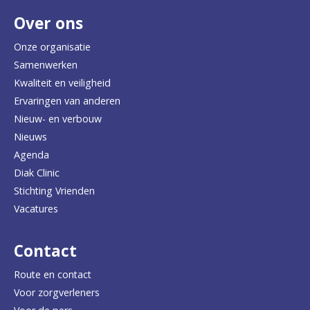
Over ons
t
e
Onze organisatie
Samenwerken
r
Kwaliteit en veiligheid
u
Ervaringen van anderen
Nieuw- en verbouw
g
Nieuws
n
Agenda
a
Diak Clinic
Stichting Vrienden
a
Vacatures
r
d
Contact
e
Route en contact
Voor zorgverleners
h