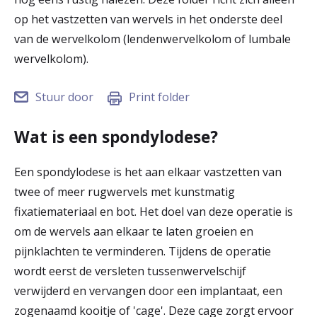
r
op het vastzetten van wervels in het onderste deel
Werken & Leren bij
van de wervelkolom (lendenwervelkolom of lumbale
d
wervelkolom).
e
Zorgverleners
h
Stuur door
Print folder
o
Wat is een spondylodese?
m
e
Een spondylodese is het aan elkaar vastzetten van
twee of meer rugwervels met kunstmatig
p
fixatiemateriaal en bot. Het doel van deze operatie is
a
om de wervels aan elkaar te laten groeien en
g
pijnklachten te verminderen. Tijdens de operatie
wordt eerst de versleten tussenwervelschijf
e
verwijderd en vervangen door een implantaat, een
zogenaamd kooitje of 'cage'. Deze cage zorgt ervoor