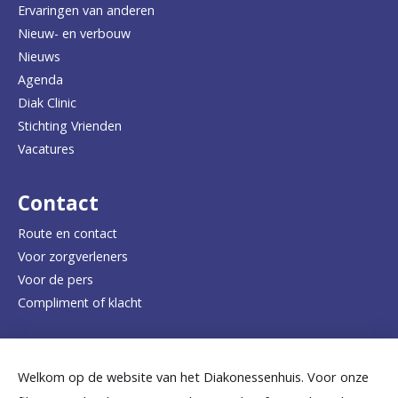
u
Ervaringen van anderen
Nieuw- en verbouw
g
Nieuws
n
Agenda
a
Diak Clinic
Stichting Vrienden
a
Vacatures
r
d
Contact
e
Route en contact
Voor zorgverleners
h
Voor de pers
o
Compliment of klacht
m
e
Dicht bij jou
Welkom op de website van het Diakonessenhuis. Voor onze
p