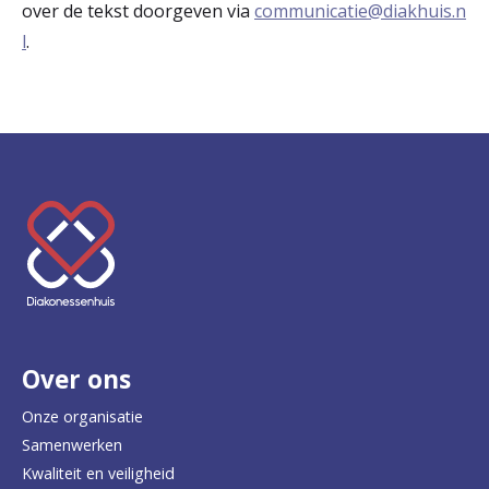
over de tekst doorgeven via
communicatie@diakhuis.n
l
.
K
e
e
r
Over ons
t
e
Onze organisatie
Samenwerken
r
Kwaliteit en veiligheid