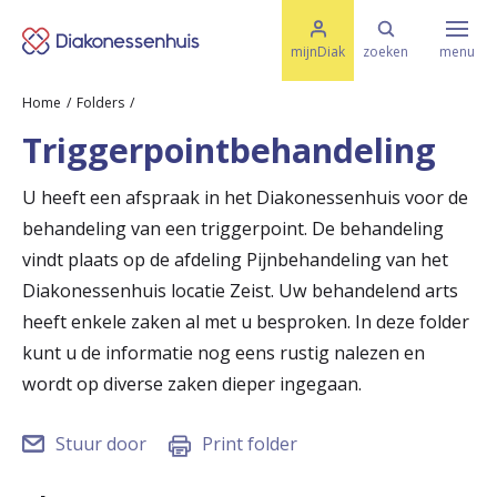
M
K
e
mijnDiak
zoeken
menu
n
e
u
Home
Folders
s
Specialismen & Afdelingen
e
Triggerpointbehandeling
l
u
r
i
U heeft een afspraak in het Diakonessenhuis voor de
t
t
Ziektes & Aandoeningen
behandeling van een triggerpoint. De behandeling
e
e
n
vindt plaats op de afdeling Pijnbehandeling van het
r
Diakonessenhuis locatie Zeist. Uw behandelend arts
Uw bezoek
heeft enkele zaken al met u besproken. In deze folder
u
kunt u de informatie nog eens rustig nalezen en
g
Spoed
wordt op diverse zaken dieper ingegaan.
n
a
Stuur door
Print folder
Translate
a