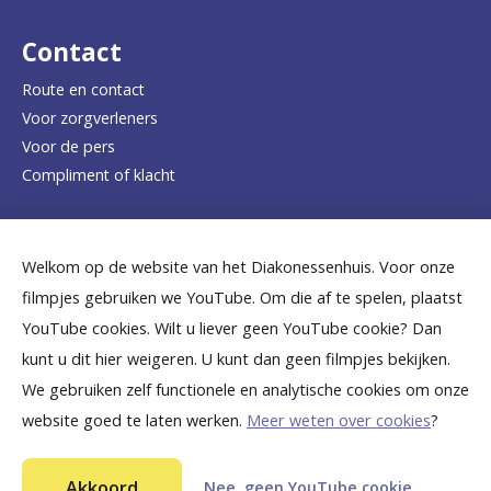
r
d
Contact
e
Route en contact
Voor zorgverleners
h
Voor de pers
o
Compliment of klacht
m
e
Dicht bij jou
Welkom op de website van het Diakonessenhuis. Voor onze
p
filmpjes gebruiken we YouTube. Om die af te spelen, plaatst
a
B
B
B
B
B
YouTube cookies. Wilt u liever geen YouTube cookie? Dan
g
kunt u dit hier weigeren. U kunt dan geen filmpjes bekijken.
e
e
e
e
e
We gebruiken zelf functionele en analytische cookies om onze
e
k
k
k
k
k
website goed te laten werken.
Meer weten over cookies
?
i
i
i
i
i
©
2026
Diakonessenhuis Utrecht—Zeist—Doorn
j
j
j
j
j
Akkoord
Nee, geen YouTube cookie