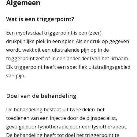
Algemeen
r
Werken & Leren bij
d
Wat is een triggerpoint?
e
Een myofasciaal triggerpoint is een (zeer)
Zorgverleners
h
drukpijnlijke plek in een spier. Als er druk op gegeven
wordt, wekt dit een uitstralende pijn op in de
o
triggerpoint zelf of in een ander deel van het lichaam.
m
Elk triggerpoint heeft een specifiek uitstralingsgebied
e
van pijn.
p
Doel van de behandeling
a
g
De behandeling bestaat uit twee delen: het
e
toedienen van een injectie door de pijnspecialist,
gevolgd door fysiotherapie door een fysiotherapeut.
De behandeling heeft tot doel het triggerpoint te