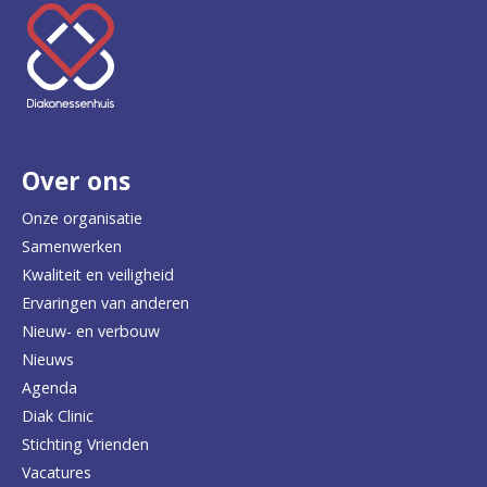
K
e
e
r
Over ons
t
e
Onze organisatie
Samenwerken
r
Kwaliteit en veiligheid
u
Ervaringen van anderen
Nieuw- en verbouw
g
Nieuws
n
Agenda
a
Diak Clinic
Stichting Vrienden
a
Vacatures