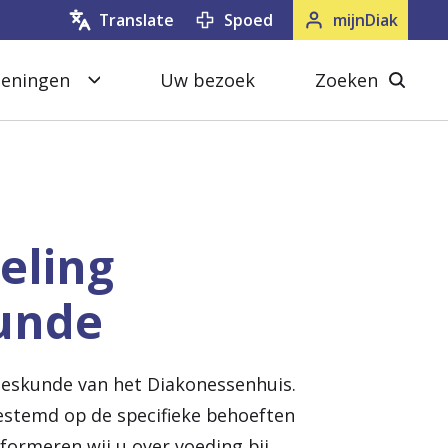
Spoed
mijnDiak
Translate
oeningen
Uw bezoek
Zoeken
S
Z
l
o
u
e
i
k
t
e
eling
e
n
unde
n
s
l
u
eskunde van het Diakonessenhuis.
i
estemd op de specifieke behoeften
t
nformeren wij u over voeding bij