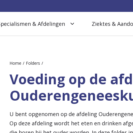
Specialismen & Afdelingen
Ziektes & Aand
Home
Folders
Voeding op de afd
Ouderengeneesk
U bent opgenomen op de afdeling Ouderengene
Op deze afdeling wordt het eten en drinken afg
die horen bij het ouder worden. In deze folder i