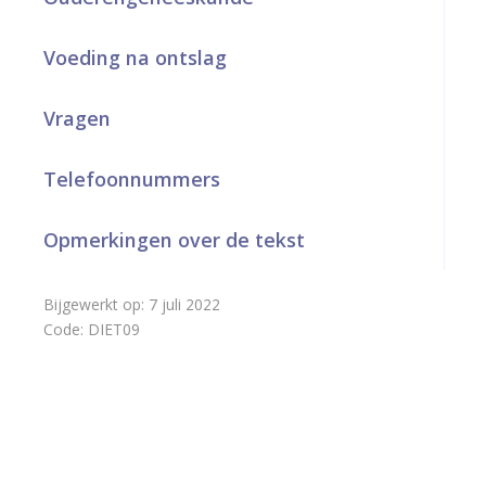
a
Voeding na ontslag
r
d
Vragen
e
Telefoonnummers
h
o
Opmerkingen over de tekst
m
e
Bijgewerkt op:
7 juli 2022
Code:
DIET09
p
a
g
e