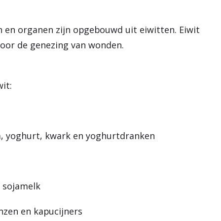
n en organen zijn opgebouwd uit eiwitten. Eiwit
 voor de genezing van wonden.
it:
a, yoghurt, kwark en yoghurtdranken
n sojamelk
inzen en kapucijners