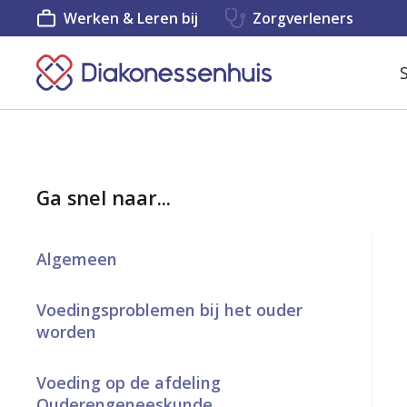
Werken & Leren bij
Zorgverleners
K
e
e
r
Ga snel naar...
t
e
Algemeen
r
u
Voedingsproblemen bij het ouder
worden
g
n
Voeding op de afdeling
a
Ouderengeneeskunde