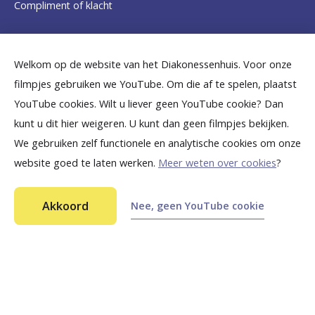
Compliment of klacht
m
e
Dicht bij jou
Welkom op de website van het Diakonessenhuis. Voor onze
p
filmpjes gebruiken we YouTube. Om die af te spelen, plaatst
a
B
B
B
B
B
YouTube cookies. Wilt u liever geen YouTube cookie? Dan
g
kunt u dit hier weigeren. U kunt dan geen filmpjes bekijken.
e
e
e
e
e
We gebruiken zelf functionele en analytische cookies om onze
e
k
k
k
k
k
website goed te laten werken.
Meer weten over cookies
?
i
i
i
i
i
©
2026
Diakonessenhuis Utrecht—Zeist—Doorn
j
j
j
j
j
Akkoord
Nee, geen YouTube cookie
Aansprakelijkheid
k
k
k
k
k
Toegankelijkheid
Ga snel naar...
Privacy
o
o
o
o
o
n
n
n
n
n
Vocht en voedingsvezels
s
s
s
s
s
Gewicht