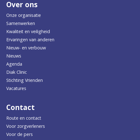
Over ons
t
e
Onze organisatie
Samenwerken
r
Kwaliteit en veiligheid
u
Ervaringen van anderen
Nieuw- en verbouw
g
Nieuws
n
Agenda
a
Diak Clinic
Stichting Vrienden
a
Vacatures
r
d
Contact
e
Route en contact
Voor zorgverleners
h
Voor de pers
o