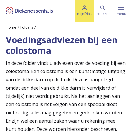
M
K
e
mijnDiak
zoeken
menu
n
e
u
Home
Folders
s
Specialismen & Afdelingen
e
Voedingsadviezen bij een
l
u
r
colostoma
i
t
t
Ziektes & Aandoeningen
e
In deze folder vindt u adviezen over de voeding bij een
e
n
colostoma. Een colostoma is een kunstmatige uitgang
r
Uw bezoek
van de dikke darm op de buik. Deze is aangelegd
u
omdat een deel van de dikke darm is verwijderd of
(tijdelijk) niet wordt gebruikt. Na het aanleggen van
g
Spoed
een colostoma is het volgen van een speciaal dieet
n
niet nodig, alles mag gegeten en gedronken worden.
a
Er zijn wel een aantal zaken waar u rekening mee
Translate
a
kunt houden. Deze worden hieronder beschreven.