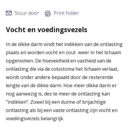
r
Stuur door
Print folder
Werken & Leren bij
d
e
Vocht en voedingsvezels
Zorgverleners
h
In de dikke darm vindt het indikken van de ontlasting
o
plaats en worden vocht en zout weer in het lichaam
m
opgenomen. De hoeveelheid en vastheid van de
ontlasting die via de colostoma het lichaam verlaat,
e
wordt onder andere bepaald door de resterende
p
lengte van de dikke darm. Hoe meer dikke darm er
a
nog aanwezig is, des te meer de ontlasting kan
“indikken”. Zowel bij een dunne of brijachtige
g
ontlasting als bij een vaste ontlasting zijn vocht en
e
voedingsvezels belangrijk.