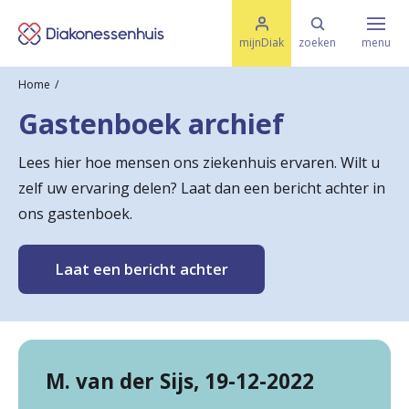
M
K
e
mijnDiak
zoeken
menu
n
e
u
Home
s
Specialismen & Afdelingen
e
Gastenboek archief
l
u
r
i
Lees hier hoe mensen ons ziekenhuis ervaren. Wilt u
t
t
Ziektes & Aandoeningen
zelf uw ervaring delen? Laat dan een bericht achter in
e
e
n
ons gastenboek.
r
Uw bezoek
u
Laat een bericht achter
g
Spoed
n
a
M. van der Sijs, 19-12-2022
Translate
a