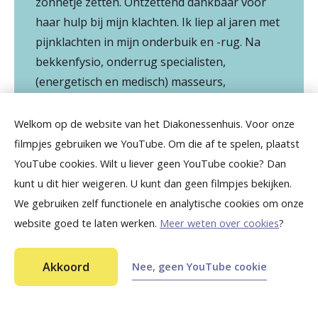
zonnetje zetten. Ontzettend dankbaar voor
haar hulp bij mijn klachten. Ik liep al jaren met
pijnklachten in mijn onderbuik en -rug. Na
bekkenfysio, onderrug specialisten,
(energetisch en medisch) masseurs,
aangepaste kantoorspullen en de hele winkel
aan pijnstillers al gehad te hebben, kwam ik
Welkom op de website van het Diakonessenhuis. Voor onze
bij een nieuwe huisarts. Zij verwees mij door
filmpjes gebruiken we YouTube. Om die af te spelen, plaatst
naar mevrouw Donker. Binnen 2 afspraken
YouTube cookies. Wilt u liever geen YouTube cookie? Dan
heb ik geen pijn meer. Voor mij betekent dit
kunt u dit hier weigeren. U kunt dan geen filmpjes bekijken.
genieten! Bedankt! en hopelijk tot niet meer
We gebruiken zelf functionele en analytische cookies om onze
ziens.
website goed te laten werken.
Meer weten over cookies
?
Akkoord
Nee, geen YouTube cookie
D Kirkels en C. Barendrecht, 03-12-