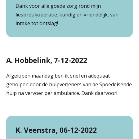
Dank voor alle goede zorg rond mijn
r
Werken & Leren bij
liesbreukoperatie: kundig en vriendelijk, van
d
intake tot ontslag!
e
Zorgverleners
h
o
A. Hobbelink, 7-12-2022
m
e
Afgelopen maandag ben ik snel en adequaat
geholpen door de hulpverleners van de Spoedeisende
p
hulp na vervoer per ambulance. Dank daarvoor!
a
g
e
K. Veenstra, 06-12-2022