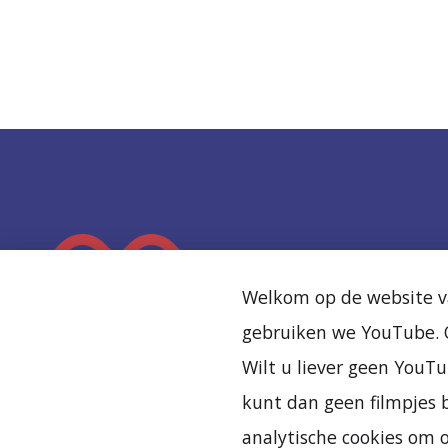
K
e
Welkom op de website va
e
gebruiken we YouTube. O
r
Wilt u liever geen YouTu
t
kunt dan geen filmpjes b
e
analytische cookies om 