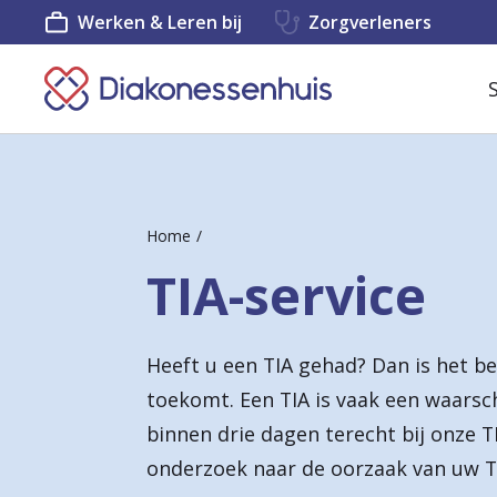
Werken & Leren bij
Zorgverleners
K
e
e
r
Home
t
TIA-service
e
r
Heeft u een TIA gehad? Dan is het be
u
toekomt. Een TIA is vaak een waarsc
g
binnen drie dagen terecht bij onze TI
n
onderzoek naar de oorzaak van uw T
a