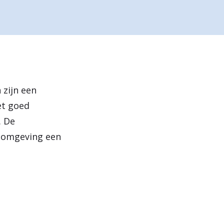
e
n
 zijn een
et goed
. De
w omgeving een