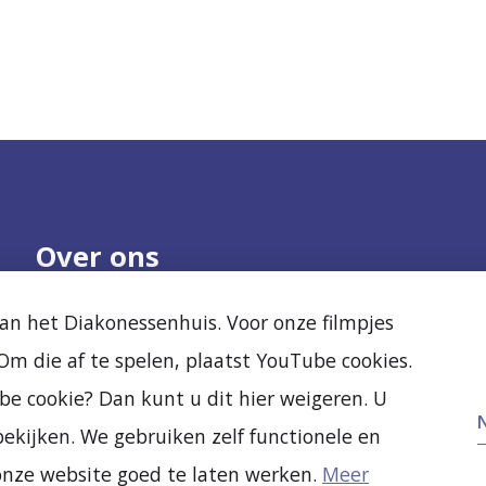
Over ons
Onze organisatie
Nieuws
n het Diakonessenhuis. Voor onze filmpjes
Samenwerken
Agenda
m die af te spelen, plaatst YouTube cookies.
Kwaliteit en veiligheid
Diak Clinic
Ervaringen van
Stichting Vrienden
be cookie? Dan kunt u dit hier weigeren. U
anderen
Vacatures
ekijken. We gebruiken zelf functionele en
Nieuw- en verbouw
onze website goed te laten werken.
Meer