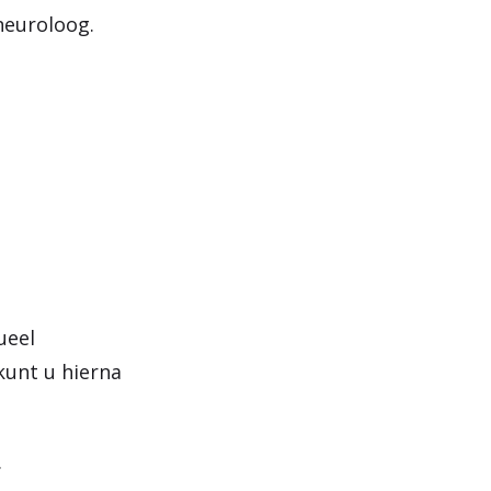
neuroloog.
ueel
kunt u hierna
.