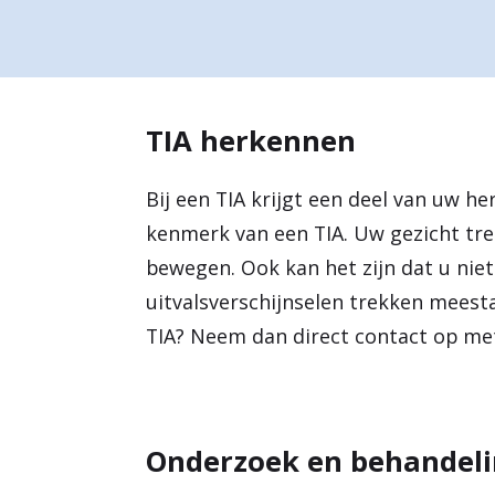
a
r
d
TIA herkennen
e
h
Bij een TIA krijgt een deel van uw her
o
kenmerk van een TIA. Uw gezicht trek
m
bewegen. Ook kan het zijn dat u niet
uitvalsverschijnselen trekken mees
e
TIA? Neem dan direct contact op met
p
a
g
Onderzoek en behandeli
e