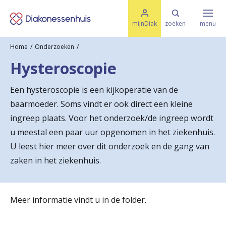
M
K
e
mijnDiak
zoeken
menu
n
e
u
Home
Onderzoeken
s
Specialismen & Afdelingen
e
Hysteroscopie
l
u
r
i
Een hysteroscopie is een kijkoperatie van de
t
t
Ziektes & Aandoeningen
baarmoeder. Soms vindt er ook direct een kleine
e
e
n
ingreep plaats. Voor het onderzoek/de ingreep wordt
r
u meestal een paar uur opgenomen in het ziekenhuis.
Uw bezoek
U leest hier meer over dit onderzoek en de gang van
u
zaken in het ziekenhuis.
g
Spoed
n
Meer informatie vindt u in de folder.
a
Translate
a