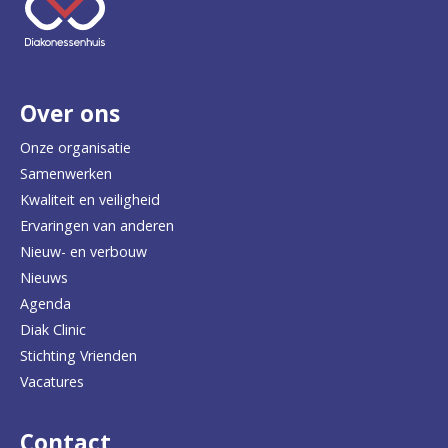
e
e
r
Over ons
t
e
Onze organisatie
Samenwerken
r
Kwaliteit en veiligheid
u
Ervaringen van anderen
Nieuw- en verbouw
g
Nieuws
n
Agenda
a
Diak Clinic
Stichting Vrienden
a
Vacatures
r
d
Contact