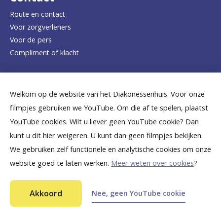
e
Route en contact
Voor zorgverleners
h
Voor de pers
o
Compliment of klacht
m
e
Dicht bij jou
Welkom op de website van het Diakonessenhuis. Voor onze
p
filmpjes gebruiken we YouTube. Om die af te spelen, plaatst
a
B
B
B
B
B
YouTube cookies. Wilt u liever geen YouTube cookie? Dan
g
kunt u dit hier weigeren. U kunt dan geen filmpjes bekijken.
e
e
e
e
e
We gebruiken zelf functionele en analytische cookies om onze
e
k
k
k
k
k
website goed te laten werken.
Meer weten over cookies
?
i
i
i
i
i
©
2026
Diakonessenhuis Utrecht—Zeist—Doorn
j
j
j
j
j
Akkoord
Nee, geen YouTube cookie
Aansprakelijkheid
k
k
k
k
k
Toegankelijkheid
Privacy