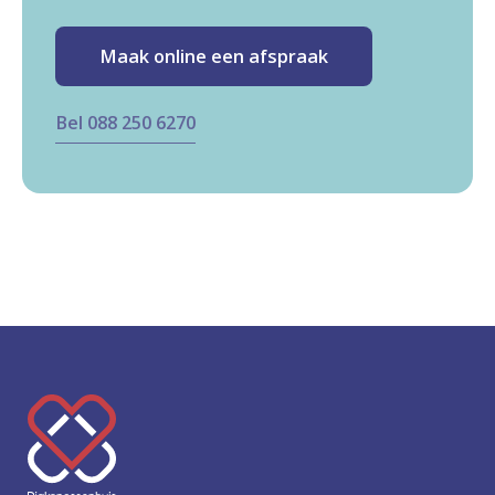
Maak online een afspraak
Bel 088 250 6270
K
e
e