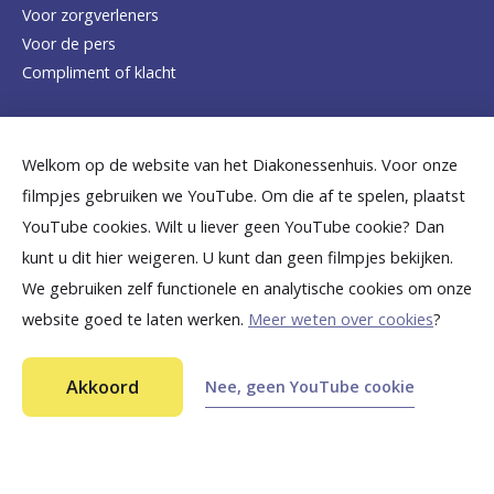
Voor zorgverleners
h
Voor de pers
o
Compliment of klacht
m
e
Dicht bij jou
Welkom op de website van het Diakonessenhuis. Voor onze
p
filmpjes gebruiken we YouTube. Om die af te spelen, plaatst
a
B
B
B
B
B
YouTube cookies. Wilt u liever geen YouTube cookie? Dan
g
kunt u dit hier weigeren. U kunt dan geen filmpjes bekijken.
e
e
e
e
e
We gebruiken zelf functionele en analytische cookies om onze
e
k
k
k
k
k
website goed te laten werken.
Meer weten over cookies
?
i
i
i
i
i
©
2026
Diakonessenhuis Utrecht—Zeist—Doorn
j
j
j
j
j
Akkoord
Nee, geen YouTube cookie
Aansprakelijkheid
k
k
k
k
k
Toegankelijkheid
Privacy
o
o
o
o
o