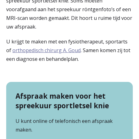
spreekuur sportletsel knie. Soms moeten
r
voorafgaand aan het spreekuur röntgenfoto’s of een
Werken & Leren bij
MRI-scan worden gemaakt. Dit hoort u ruime tijd voor
d
uw afspraak.
e
Zorgverleners
h
U krijgt te maken met een fysiotherapeut, sportarts
of
orthopedisch chirurg A. Goud
. Samen komen zij tot
o
een diagnose en behandelplan.
m
e
p
Afspraak maken voor het
a
spreekuur sportletsel knie
g
e
U kunt online of telefonisch een afspraak
maken.