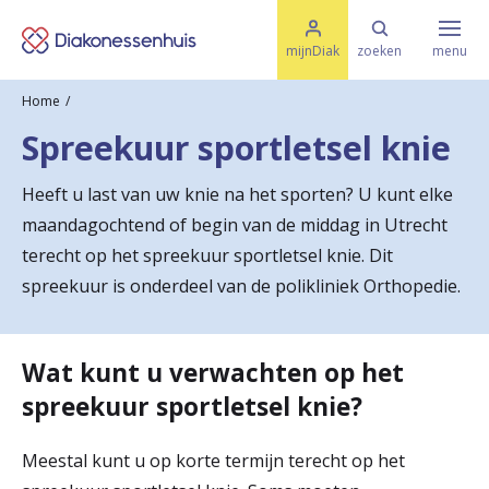
M
K
e
mijnDiak
zoeken
menu
n
e
u
Home
s
Specialismen & Afdelingen
e
Spreekuur sportletsel knie
l
u
r
i
Heeft u last van uw knie na het sporten? U kunt elke
t
t
Ziektes & Aandoeningen
maandagochtend of begin van de middag in Utrecht
e
e
n
terecht op het spreekuur sportletsel knie. Dit
r
spreekuur is onderdeel van de polikliniek Orthopedie.
Uw bezoek
u
g
Wat kunt u verwachten op het
Spoed
n
spreekuur sportletsel knie?
a
Translate
Meestal kunt u op korte termijn terecht op het
a