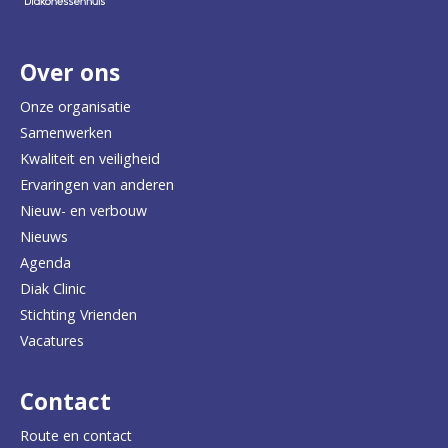
r
Over ons
t
e
Onze organisatie
Samenwerken
r
Kwaliteit en veiligheid
u
Ervaringen van anderen
Nieuw- en verbouw
g
Nieuws
n
Agenda
a
Diak Clinic
Stichting Vrienden
a
Vacatures
r
d
Contact
e
Route en contact