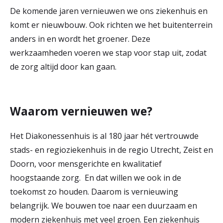
De komende jaren vernieuwen we ons ziekenhuis en
r
Werken & Leren bij
komt er nieuwbouw. Ook richten we het buitenterrein
d
anders in en wordt het groener. Deze
e
werkzaamheden voeren we stap voor stap uit, zodat
Zorgverleners
h
de zorg altijd door kan gaan.
o
m
Waarom vernieuwen we?
e
Het Diakonessenhuis is al 180 jaar hét vertrouwde
p
stads- en regioziekenhuis in de regio Utrecht, Zeist en
a
Doorn, voor mensgerichte en kwalitatief
g
hoogstaande zorg. En dat willen we ook in de
e
toekomst zo houden. Daarom is vernieuwing
belangrijk. We bouwen toe naar een duurzaam en
modern ziekenhuis met veel groen. Een ziekenhuis