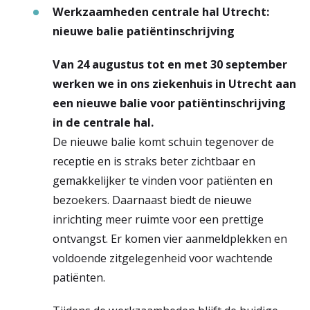
Naast de nieuwbouw komt de nieuwe
in. Zo komt er meer ruimte.
Werkzaamheden centrale hal Utrecht:
voetgangers, fietsers en auto’s die naar
hoofdingang.
nieuwe balie patiëntinschrijving
het Gezondheidshuis gaan. Hierdoor
We vervangen het glazen dak in het
Er komt een parkeerkelder onder het
rijden er minder auto’s over de
gebouw van de poliklinieken.
Van 24 augustus tot en met 30 september
gebouw.
Ferdinand Bolstraat en Bosboomstraat.
werken we in ons ziekenhuis in Utrecht aan
een nieuwe balie voor patiëntinschrijving
in de centrale hal.
Aanpassen kiss & ride en verplaatsen
De nieuwe balie komt schuin tegenover de
gehandicaptenparkeerplaatsen.
receptie en is straks beter zichtbaar en
Er komen meer fietsenstallingen.
gemakkelijker te vinden voor patiënten en
bezoekers. Daarnaast biedt de nieuwe
inrichting meer ruimte voor een prettige
ontvangst. Er komen vier aanmeldplekken en
voldoende zitgelegenheid voor wachtende
patiënten.