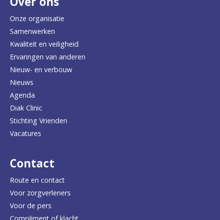
Over ons
t
e
Onze organisatie
Samenwerken
r
Kwaliteit en veiligheid
u
Ervaringen van anderen
Nieuw- en verbouw
g
Nieuws
n
Agenda
a
Diak Clinic
Stichting Vrienden
a
Vacatures
r
d
Contact
e
Route en contact
Voor zorgverleners
h
Voor de pers
o
Compliment of klacht