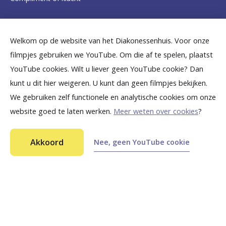
m
e
Dicht bij jou
Welkom op de website van het Diakonessenhuis. Voor onze
p
filmpjes gebruiken we YouTube. Om die af te spelen, plaatst
a
B
B
B
B
B
YouTube cookies. Wilt u liever geen YouTube cookie? Dan
g
kunt u dit hier weigeren. U kunt dan geen filmpjes bekijken.
e
e
e
e
e
We gebruiken zelf functionele en analytische cookies om onze
e
k
k
k
k
k
website goed te laten werken.
Meer weten over cookies
?
i
i
i
i
i
©
2026
Diakonessenhuis Utrecht—Zeist—Doorn
j
j
j
j
j
Akkoord
Nee, geen YouTube cookie
Aansprakelijkheid
k
k
k
k
k
Toegankelijkheid
Privacy
o
o
o
o
o
n
n
n
n
n
s
s
s
s
s