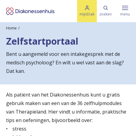
M
K
e
mijnDiak
zoeken
menu
n
e
u
Home
s
Specialismen & Afdelingen
e
Zelfstartportaal
l
u
r
i
Bent u aangemeld voor een intakegesprek met de
t
t
Ziektes & Aandoeningen
medisch psycholoog? En wilt u wel vast aan de slag?
e
e
n
Dat kan.
r
Uw bezoek
u
Als patiënt van het Diakonessenhuis kunt u gratis
g
gebruik maken van een van de 36 zelfhulpmodules
Spoed
n
van Therapieland. Hier vindt u informatie, praktische
tips en oefeningen, bijvoorbeeld over:
a
Translate
• stress
a