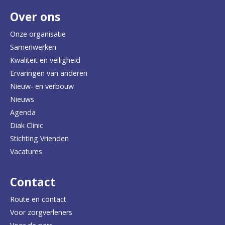
Over ons
t
30 minuten: jouw balans
e
Onze organisatie
Geluk
Samenwerken
r
Kwaliteit en veiligheid
u
Dankbaarheid
Ervaringen van anderen
Nieuw- en verbouw
g
Kanker, na de diagnose
Nieuws
n
Agenda
Kanker, tijdens de behandeling
a
Diak Clinic
Stichting Vrienden
a
Kanker, na de behandeling
Vacatures
r
Overgang
d
Contact
30 minuten: je slaap verbeteren
e
Route en contact
Voor zorgverleners
h
30 minuten: je leefstijl aanpassen