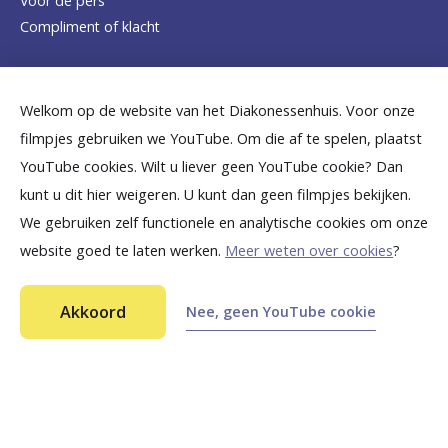
Voor de pers
o
Slechte gewoontes
Compliment of klacht
m
Doelen behalen
e
Dicht bij jou
Welkom op de website van het Diakonessenhuis. Voor onze
p
Mantelzorg
filmpjes gebruiken we YouTube. Om die af te spelen, plaatst
a
B
B
B
B
B
YouTube cookies. Wilt u liever geen YouTube cookie? Dan
Bewegen bij lichamelijke klachten
g
kunt u dit hier weigeren. U kunt dan geen filmpjes bekijken.
e
e
e
e
e
Energieweegschaal
We gebruiken zelf functionele en analytische cookies om onze
e
k
k
k
k
k
website goed te laten werken.
Meer weten over cookies
?
30 minuten: aandacht voor geluk
i
i
i
i
i
©
2026
Diakonessenhuis Utrecht—Zeist—Doorn
j
j
j
j
j
Akkoord
Nee, geen YouTube cookie
Depressie sociale omgeving (wat is
Aansprakelijkheid
k
k
k
k
k
Toegankelijkheid
depressie, wat kun je doen om te
Privacy
helpen)
o
o
o
o
o
n
n
n
n
n
Diabetes Mellitus type 1