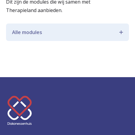
Dit zijn de modules die wij samen met
Therapieland aanbieden.
Alle modules
Eerste stap naar herstel
Leefstijl
Stressles
Lekker slapen
K
Somberheid
e
Ontspanning
e
r
Kennis van gezondheid