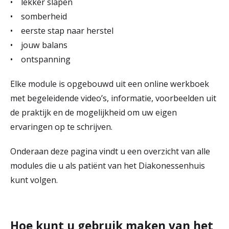
• lekker slapen
r
• somberheid
Werken & Leren bij
d
• eerste stap naar herstel
• jouw balans
e
• ontspanning
Zorgverleners
h
Elke module is opgebouwd uit een online werkboek
o
met begeleidende video’s, informatie, voorbeelden uit
m
de praktijk en de mogelijkheid om uw eigen
e
ervaringen op te schrijven.
p
Onderaan deze pagina vindt u een overzicht van alle
a
modules die u als patiënt van het Diakonessenhuis
g
kunt volgen.
e
Hoe kunt u gebruik maken van het