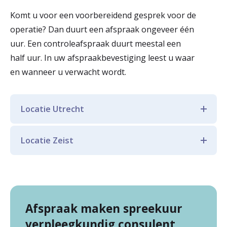
Komt u voor een voorbereidend gesprek voor de
operatie? Dan duurt een afspraak ongeveer één
uur. Een controleafspraak duurt meestal een
half uur. In uw afspraakbevestiging leest u waar
en wanneer u verwacht wordt.
Locatie Utrecht
De polikliniek Chirurgie bevindt zich op de
Locatie Zeist
begane grond. U volgt route 365. Het
spreekuur op maandag tot en met
De polikliniek Chirurgie bevindt zich op de
donderdag tussen 8.00 en 15.30 uur en op
begane grond. U volgt route 35. Het
vrijdag van 14.00 tot 15.30 uur.
spreekuur is elke vrijdag tussen 9.30 en
Afspraak maken spreekuur
11.30 uur.
verpleegkundig consulent