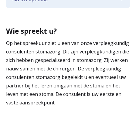
krijgt uitleg over wat een stoma is, wat u
komt na uw operatie regelmatig bij u langs.
kunt verwachten en hoe u de stoma
Tijdens uw ziekenhuisopname leert u stap
Na uw ontslag uit het ziekenhuis komt u
verzorgt. Ook bespreken we welke
voor stap hoe u de stoma verzorgt. We
voor controle op het spreekuur van de
materialen er bestaan en wat een stoma
starten hier direct na de operatie mee. Ook
Wie spreekt u?
verpleegkundig consulent stomazorg.
betekent voor uw dagelijks leven. Als het
uw naasten betrekken we hierbij.
Heeft u tussendoor vragen of problemen,
Op het spreekuur ziet u een van onze verpleegkundig
nodig is, bepalen we tijdens dit gesprek de
dan kunt u altijd contact met ons opnemen.
consulenten stomazorg. Dit zijn verpleegkundigen die
plaats van de stoma op uw buik.
zich hebben gespecialiseerd in stomazorg. Zij werken
nauw samen met de chirurgen. De verpleegkundig
consulenten stomazorg begeleidt u en eventueel uw
partner bij het leren omgaan met de stoma en het
leven met een stoma. De consulent is uw eerste en
vaste aanspreekpunt.