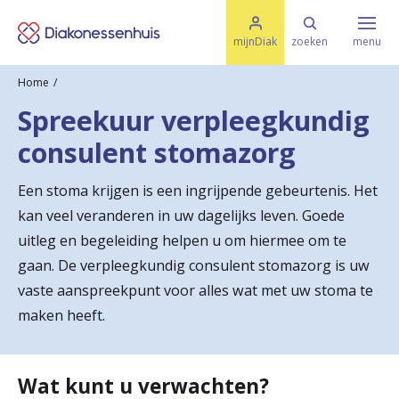
M
K
e
mijnDiak
zoeken
menu
n
e
u
Home
s
Specialismen & Afdelingen
e
Spreekuur verpleegkundig
l
u
r
consulent stomazorg
i
t
t
Ziektes & Aandoeningen
e
Een stoma krijgen is een ingrijpende gebeurtenis. Het
e
n
kan veel veranderen in uw dagelijks leven. Goede
r
Uw bezoek
uitleg en begeleiding helpen u om hiermee om te
u
gaan. De verpleegkundig consulent stomazorg is uw
vaste aanspreekpunt voor alles wat met uw stoma te
g
Spoed
maken heeft.
n
a
Translate
Wat kunt u verwachten?
a