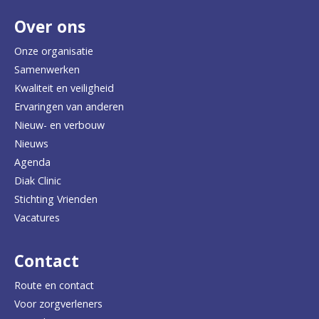
Over ons
t
e
Onze organisatie
Samenwerken
r
Kwaliteit en veiligheid
u
Ervaringen van anderen
Nieuw- en verbouw
g
Nieuws
n
Agenda
a
Diak Clinic
Stichting Vrienden
a
Vacatures
r
d
Contact
e
Route en contact
Voor zorgverleners
h