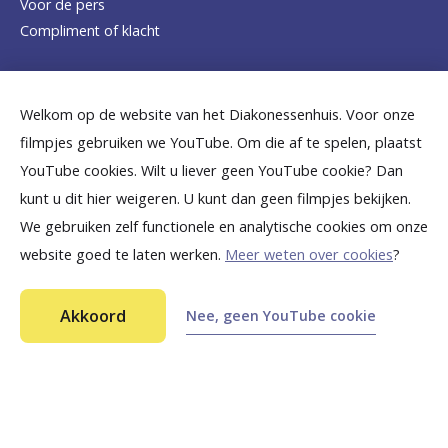
Voor de pers
o
Compliment of klacht
m
e
Dicht bij jou
Welkom op de website van het Diakonessenhuis. Voor onze
p
filmpjes gebruiken we YouTube. Om die af te spelen, plaatst
a
B
B
B
B
B
YouTube cookies. Wilt u liever geen YouTube cookie? Dan
g
kunt u dit hier weigeren. U kunt dan geen filmpjes bekijken.
e
e
e
e
e
We gebruiken zelf functionele en analytische cookies om onze
e
k
k
k
k
k
website goed te laten werken.
Meer weten over cookies
?
i
i
i
i
i
©
2026
Diakonessenhuis Utrecht—Zeist—Doorn
j
j
j
j
j
Akkoord
Nee, geen YouTube cookie
Aansprakelijkheid
k
k
k
k
k
Toegankelijkheid
Privacy
o
o
o
o
o
n
n
n
n
n