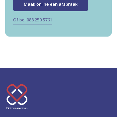
Maak online een afspraak
Of bel 088 250 5761
K
e
e
r