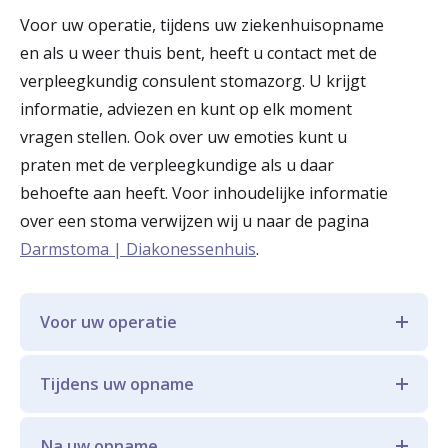
r
Voor uw operatie, tijdens uw ziekenhuisopname
Werken & Leren bij
en als u weer thuis bent, heeft u contact met de
d
verpleegkundig consulent stomazorg. U krijgt
e
informatie, adviezen en kunt op elk moment
Zorgverleners
h
vragen stellen. Ook over uw emoties kunt u
praten met de verpleegkundige als u daar
o
behoefte aan heeft. Voor inhoudelijke informatie
m
over een stoma verwijzen wij u naar de pagina
e
Darmstoma | Diakonessenhuis
.
p
a
Voor uw operatie
g
U heeft voor uw operatie een
e
Tijdens uw opname
voorbereidend gesprek met een van de
verpleegkundig consulenten stomazorg. U
De verpleegkundige consulent stomazorg
Na uw opname