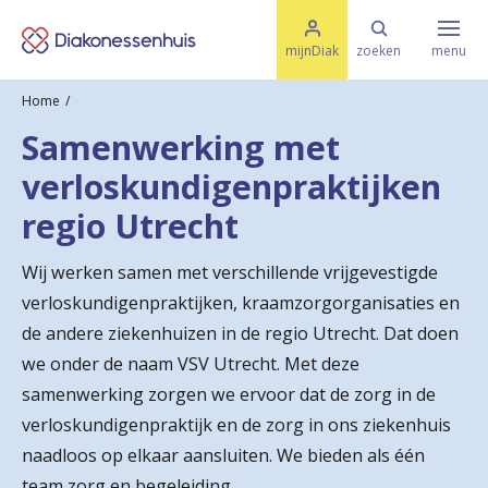
M
K
e
mijnDiak
zoeken
menu
n
e
u
Home
s
Specialismen & Afdelingen
e
Samenwerking met
l
u
r
verloskundigenpraktijken
i
t
t
Ziektes & Aandoeningen
regio Utrecht
e
e
n
Wij werken samen met verschillende vrijgevestigde
r
Uw bezoek
verloskundigenpraktijken, kraamzorgorganisaties en
u
de andere ziekenhuizen in de regio Utrecht. Dat doen
g
we onder de naam VSV Utrecht. Met deze
Spoed
samenwerking zorgen we ervoor dat de zorg in de
n
verloskundigenpraktijk en de zorg in ons ziekenhuis
a
naadloos op elkaar aansluiten. We bieden als één
Translate
a
team zorg en begeleiding.