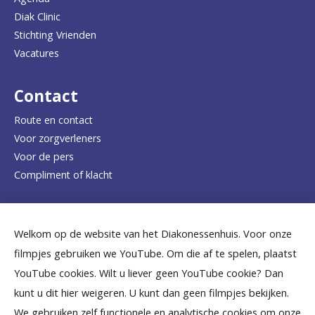
a
Diak Clinic
Stichting Vrienden
a
Vacatures
r
d
Contact
e
Route en contact
Voor zorgverleners
h
Voor de pers
o
Compliment of klacht
m
e
Dicht bij jou
Welkom op de website van het Diakonessenhuis. Voor onze
p
filmpjes gebruiken we YouTube. Om die af te spelen, plaatst
a
B
B
B
B
B
YouTube cookies. Wilt u liever geen YouTube cookie? Dan
g
kunt u dit hier weigeren. U kunt dan geen filmpjes bekijken.
e
e
e
e
e
We gebruiken zelf functionele en analytische cookies om onze