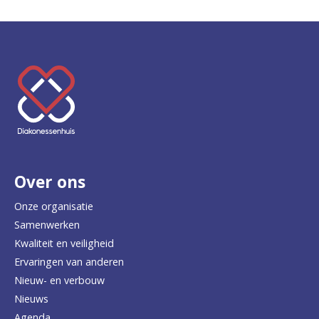
K
e
e
r
Over ons
t
e
Onze organisatie
Samenwerken
r
Kwaliteit en veiligheid
u
Ervaringen van anderen
Nieuw- en verbouw
g
Nieuws
n
Agenda