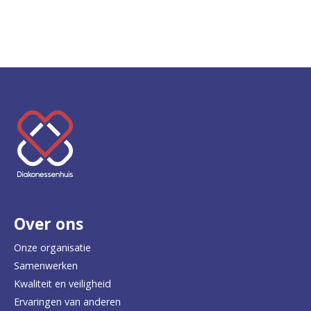
K
e
e
r
Over ons
t
e
Onze organisatie
Samenwerken
r
Kwaliteit en veiligheid
u
Ervaringen van anderen