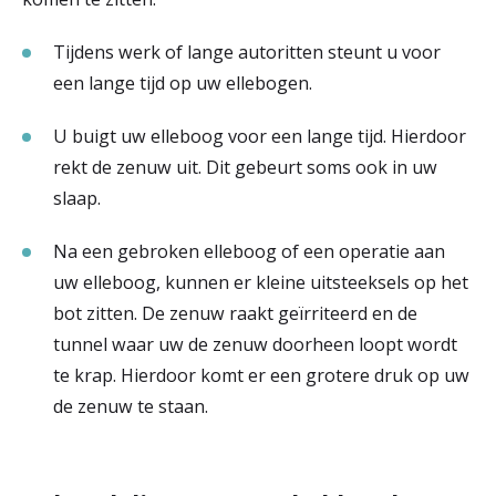
r
Werken & Leren bij
Tijdens werk of lange autoritten steunt u voor
d
een lange tijd op uw ellebogen.
e
U buigt uw elleboog voor een lange tijd. Hierdoor
Zorgverleners
h
rekt de zenuw uit. Dit gebeurt soms ook in uw
o
slaap.
m
Na een gebroken elleboog of een operatie aan
e
uw elleboog, kunnen er kleine uitsteeksels op het
p
bot zitten. De zenuw raakt geïrriteerd en de
tunnel waar uw de zenuw doorheen loopt wordt
a
te krap. Hierdoor komt er een grotere druk op uw
g
de zenuw te staan.
e