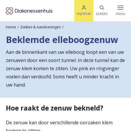
M
K
e
mijnDiak
zoeken
menu
n
e
u
Home
Ziektes & Aandoeningen
s
Specialismen & Afdelingen
e
Beklemde elleboogzenuw
l
u
r
i
Aan de binnenkant van uw elleboog loopt een van uw
t
t
Ziektes & Aandoeningen
zenuwen door een soort tunnel. In deze tunnel kan de
e
e
n
zenuw klem komen te zitten. Uw pink en ringvinger
r
voelen dan verdoofd. Soms heeft u minder kracht in
Uw bezoek
uw hand.
u
g
Spoed
n
Hoe raakt de zenuw bekneld?
a
De zenuw kan door verschillende oorzaken klem
Translate
a
komen te zitten.