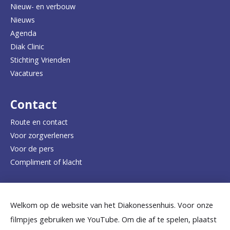
Nieuw- en verbouw
g
Nieuws
n
Agenda
a
Diak Clinic
Stichting Vrienden
a
Vacatures
r
d
Contact
e
Route en contact
Voor zorgverleners
h
Voor de pers
o
Compliment of klacht
m
e
Dicht bij jou
Welkom op de website van het Diakonessenhuis. Voor onze
p
filmpjes gebruiken we YouTube. Om die af te spelen, plaatst
a