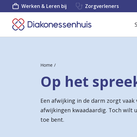
Werken & Leren bij
Zorgverleners
K
e
e
r
Home
t
Op het spre
e
r
Een afwijking in de darm zorgt vaak v
u
afwijkingen kwaadaardig. Toch wilt u
g
toe bent.
n
a