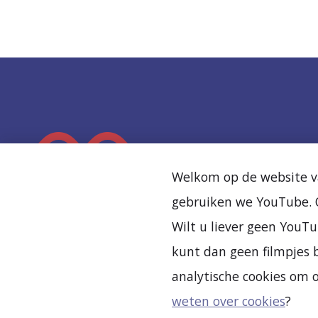
K
e
Welkom op de website va
e
gebruiken we YouTube. O
r
Wilt u liever geen YouTu
t
kunt dan geen filmpjes b
e
analytische cookies om 
r
weten over cookies
?