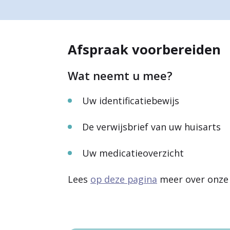
a
r
Afspraak voorbereiden
d
e
Wat neemt u mee?
h
Uw identificatiebewijs
o
m
De verwijsbrief van uw huisarts
e
Uw medicatieoverzicht
p
Lees
op deze pagina
meer over onze 
a
g
e