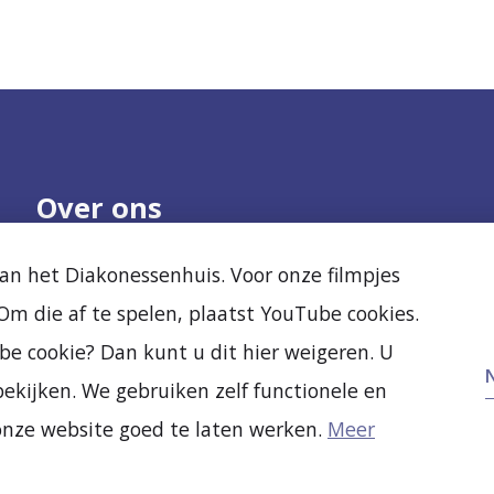
Over ons
Onze organisatie
Nieuws
n het Diakonessenhuis. Voor onze filmpjes
Samenwerken
Agenda
m die af te spelen, plaatst YouTube cookies.
Kwaliteit en veiligheid
Diak Clinic
Ervaringen van
Stichting Vrienden
be cookie? Dan kunt u dit hier weigeren. U
anderen
Vacatures
ekijken. We gebruiken zelf functionele en
Nieuw- en verbouw
onze website goed te laten werken.
Meer