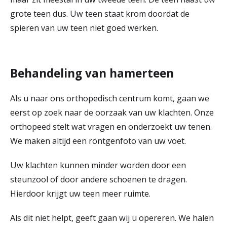
r
grote teen dus. Uw teen staat krom doordat de
Werken & Leren bij
spieren van uw teen niet goed werken.
d
e
Zorgverleners
h
Behandeling van hamerteen
o
Als u naar ons orthopedisch centrum komt, gaan we
m
eerst op zoek naar de oorzaak van uw klachten. Onze
e
orthopeed stelt wat vragen en onderzoekt uw tenen.
p
We maken altijd een röntgenfoto van uw voet.
a
Uw klachten kunnen minder worden door een
g
steunzool of door andere schoenen te dragen.
Hierdoor krijgt uw teen meer ruimte.
e
Als dit niet helpt, geeft gaan wij u opereren. We halen