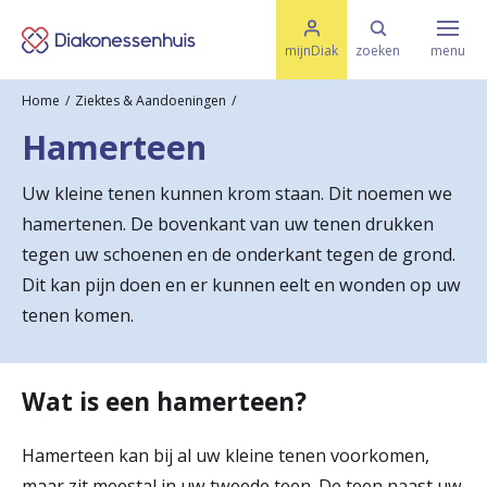
M
K
e
mijnDiak
zoeken
menu
n
e
u
Home
Ziektes & Aandoeningen
s
Specialismen & Afdelingen
e
Hamerteen
l
u
r
i
Uw kleine tenen kunnen krom staan. Dit noemen we
t
t
Ziektes & Aandoeningen
hamertenen. De bovenkant van uw tenen drukken
e
e
n
tegen uw schoenen en de onderkant tegen de grond.
r
Dit kan pijn doen en er kunnen eelt en wonden op uw
Uw bezoek
tenen komen.
u
g
Spoed
n
Wat is een hamerteen?
a
Hamerteen kan bij al uw kleine tenen voorkomen,
Translate
a
maar zit meestal in uw tweede teen. De teen naast uw