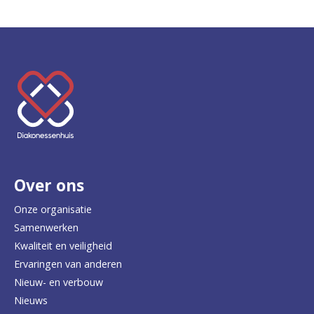
K
e
e
r
Over ons
t
e
Onze organisatie
Samenwerken
r
Kwaliteit en veiligheid
u
Ervaringen van anderen
Nieuw- en verbouw
g
Nieuws
n