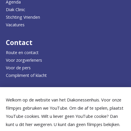
Agenda
a
Diak Clinic
Stichting Vrienden
a
Vacatures
r
d
Contact
e
Route en contact
Voor zorgverleners
h
Voor de pers
o
Compliment of klacht
m
e
Dicht bij jou
Welkom op de website van het Diakonessenhuis. Voor onze
p
filmpjes gebruiken we YouTube. Om die af te spelen, plaatst
a
B
B
B
B
B
YouTube cookies. Wilt u liever geen YouTube cookie? Dan
g
kunt u dit hier weigeren. U kunt dan geen filmpjes bekijken.
e
e
e
e
e