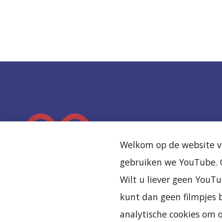
K
e
Welkom op de website va
e
gebruiken we YouTube. O
r
Wilt u liever geen YouTu
t
kunt dan geen filmpjes b
e
analytische cookies om 