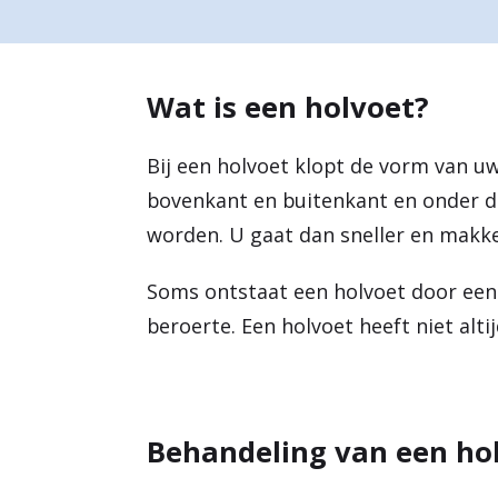
a
r
Wat is een holvoet?
d
e
Bij een holvoet klopt de vorm van u
h
bovenkant en buitenkant en onder de 
o
worden. U gaat dan sneller en makke
m
Soms ontstaat een holvoet door een 
e
beroerte. Een holvoet heeft niet alt
p
a
g
Behandeling van een ho
e