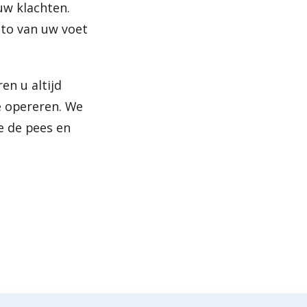
uw klachten.
oto van uw voet
en u altijd
e opereren. We
e de pees en