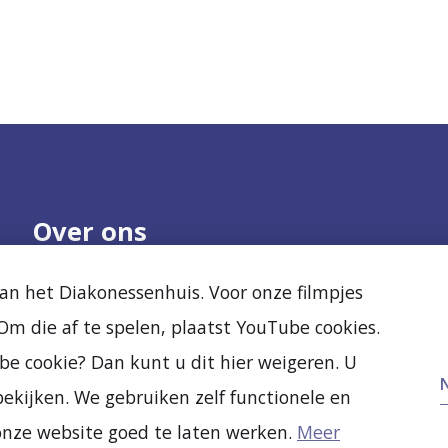
Over ons
Onze organisatie
Nieuws
n het Diakonessenhuis. Voor onze filmpjes
Samenwerken
Agenda
m die af te spelen, plaatst YouTube cookies.
Kwaliteit en veiligheid
Diak Clinic
Ervaringen van
Stichting Vrienden
be cookie? Dan kunt u dit hier weigeren. U
anderen
Vacatures
ekijken. We gebruiken zelf functionele en
Nieuw- en verbouw
onze website goed te laten werken.
Meer