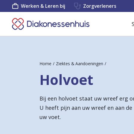
Werken & Leren bij
Zorgverleners
K
e
e
r
Home
Ziektes & Aandoeningen
t
Holvoet
e
r
Bij een holvoet staat uw wreef erg 
u
U heeft pijn aan uw wreef en aan de
g
uw voet.
n
a