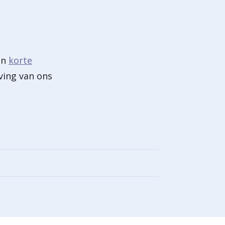
en
korte
eving van ons