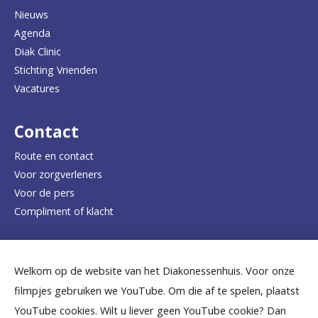
Nieuws
n
Agenda
a
Diak Clinic
Stichting Vrienden
a
Vacatures
r
d
Contact
e
Route en contact
Voor zorgverleners
h
Voor de pers
o
Compliment of klacht
m
e
Dicht bij jou
Welkom op de website van het Diakonessenhuis. Voor onze
p
filmpjes gebruiken we YouTube. Om die af te spelen, plaatst
a
B
B
B
B
B
YouTube cookies. Wilt u liever geen YouTube cookie? Dan