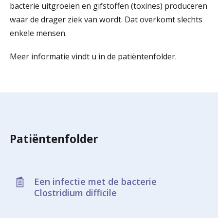
bacterie uitgroeien en gifstoffen (toxines) produceren
r
waar de drager ziek van wordt. Dat overkomt slechts
Werken & Leren bij
d
enkele mensen.
e
Meer informatie vindt u in de patiëntenfolder.
Zorgverleners
h
o
m
e
p
Patiëntenfolder
a
g
Een infectie met de bacterie
e
Clostridium difficile