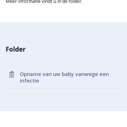
Meer informatie vindt u in de folder.
r
Werken & Leren bij
d
e
Zorgverleners
h
o
Folder
m
e
Opname van uw baby vanwege een
p
infectie
a
g
e