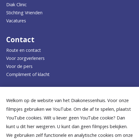
a
Diak Clinic
Stichting Vrienden
a
Vacatures
r
d
Contact
e
Route en contact
Voor zorgverleners
h
Voor de pers
o
Compliment of klacht
m
e
Dicht bij jou
Welkom op de website van het Diakonessenhuis. Voor onze
p
filmpjes gebruiken we YouTube. Om die af te spelen, plaatst
a
B
B
B
B
B
YouTube cookies. Wilt u liever geen YouTube cookie? Dan
g
kunt u dit hier weigeren. U kunt dan geen filmpjes bekijken.
e
e
e
e
e
We gebruiken zelf functionele en analytische cookies om onze
e
k
k
k
k
k