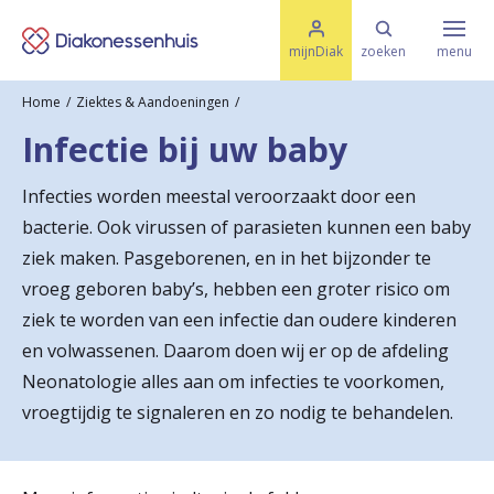
M
K
e
mijnDiak
zoeken
menu
n
e
u
Home
Ziektes & Aandoeningen
s
Specialismen & Afdelingen
e
Infectie bij uw baby
l
u
r
i
Infecties worden meestal veroorzaakt door een
t
t
Ziektes & Aandoeningen
bacterie. Ook virussen of parasieten kunnen een baby
e
e
n
ziek maken. Pasgeborenen, en in het bijzonder te
r
vroeg geboren baby’s, hebben een groter risico om
Uw bezoek
ziek te worden van een infectie dan oudere kinderen
u
en volwassenen. Daarom doen wij er op de afdeling
g
Spoed
Neonatologie alles aan om infecties te voorkomen,
n
vroegtijdig te signaleren en zo nodig te behandelen.
a
Translate
a