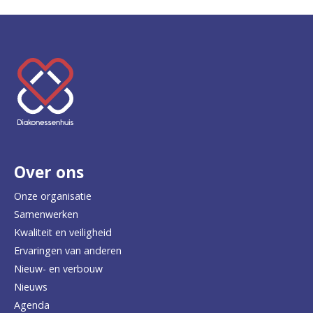
K
e
e
r
Over ons
t
e
Onze organisatie
Samenwerken
r
Kwaliteit en veiligheid
u
Ervaringen van anderen
Nieuw- en verbouw
g
Nieuws
n
Agenda