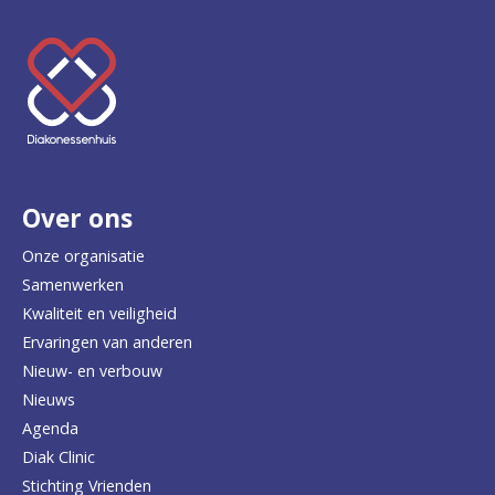
K
e
e
r
Over ons
t
e
Onze organisatie
Samenwerken
r
Kwaliteit en veiligheid
u
Ervaringen van anderen
Nieuw- en verbouw
g
Nieuws
n
Agenda
a
Diak Clinic
Stichting Vrienden
a