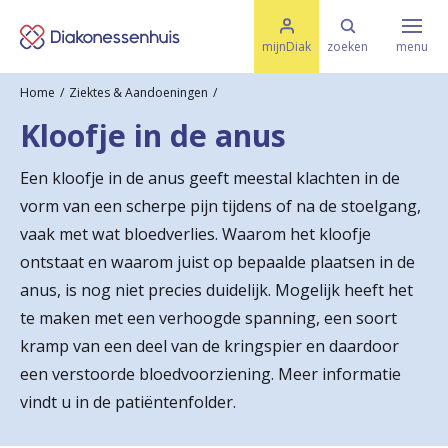
M
K
e
mijnDiak
zoeken
menu
n
e
u
Home
Ziektes & Aandoeningen
s
Specialismen & Afdelingen
e
Kloofje in de anus
l
u
r
i
Een kloofje in de anus geeft meestal klachten in de
t
t
Ziektes & Aandoeningen
vorm van een scherpe pijn tijdens of na de stoelgang,
e
e
n
vaak met wat bloedverlies. Waarom het kloofje
r
ontstaat en waarom juist op bepaalde plaatsen in de
Uw bezoek
anus, is nog niet precies duidelijk. Mogelijk heeft het
u
te maken met een verhoogde spanning, een soort
g
Spoed
kramp van een deel van de kringspier en daardoor
n
een verstoorde bloedvoorziening. Meer informatie
a
vindt u in de patiëntenfolder.
Translate
a