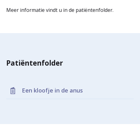
r
Meer informatie vindt u in de patiëntenfolder.
Werken & Leren bij
d
e
Zorgverleners
h
o
Patiëntenfolder
m
e
p
Een kloofje in de anus
a
g
e