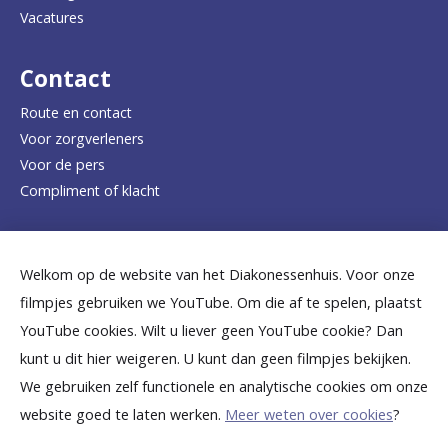
Vacatures
r
d
Contact
e
Route en contact
Voor zorgverleners
h
Voor de pers
o
Compliment of klacht
m
e
Dicht bij jou
Welkom op de website van het Diakonessenhuis. Voor onze
p
filmpjes gebruiken we YouTube. Om die af te spelen, plaatst
a
B
B
B
B
B
YouTube cookies. Wilt u liever geen YouTube cookie? Dan
g
kunt u dit hier weigeren. U kunt dan geen filmpjes bekijken.
e
e
e
e
e
We gebruiken zelf functionele en analytische cookies om onze
e
k
k
k
k
k
website goed te laten werken.
Meer weten over cookies
?
i
i
i
i
i
©
2026
Diakonessenhuis Utrecht—Zeist—Doorn