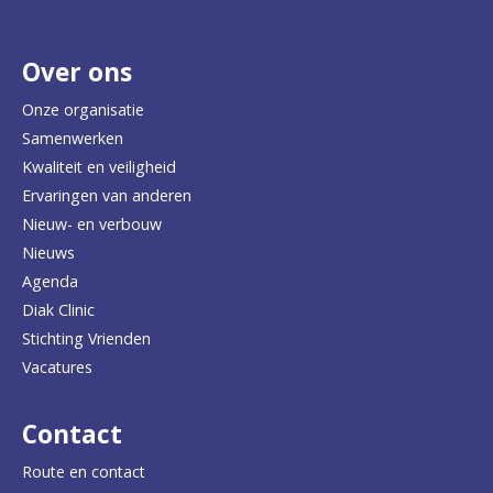
r
Over ons
t
e
Onze organisatie
Samenwerken
r
Kwaliteit en veiligheid
u
Ervaringen van anderen
Nieuw- en verbouw
g
Nieuws
n
Agenda
a
Diak Clinic
Stichting Vrienden
a
Vacatures
r
d
Contact
e
Route en contact