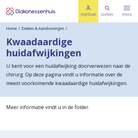
M
K
e
mijnDiak
zoeken
menu
n
e
u
Home
Ziektes & Aandoeningen
s
Specialismen & Afdelingen
e
Kwaadaardige
l
u
r
huidafwijkingen
i
t
t
Ziektes & Aandoeningen
e
U bent voor een huidafwijking doorverwezen naar de
e
n
chirurg. Op deze pagina vindt u informatie over de
r
Uw bezoek
meest voorkomende kwaadaardige huidafwijkingen.
u
g
Spoed
Meer informatie vindt u in de folder.
n
a
Translate
a