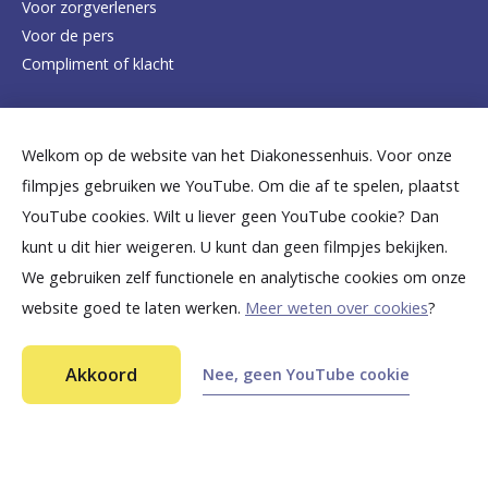
Voor zorgverleners
h
Voor de pers
o
Compliment of klacht
m
e
Dicht bij jou
Welkom op de website van het Diakonessenhuis. Voor onze
p
filmpjes gebruiken we YouTube. Om die af te spelen, plaatst
a
B
B
B
B
B
YouTube cookies. Wilt u liever geen YouTube cookie? Dan
g
kunt u dit hier weigeren. U kunt dan geen filmpjes bekijken.
e
e
e
e
e
We gebruiken zelf functionele en analytische cookies om onze
e
k
k
k
k
k
website goed te laten werken.
Meer weten over cookies
?
i
i
i
i
i
©
2026
Diakonessenhuis Utrecht—Zeist—Doorn
j
j
j
j
j
Akkoord
Nee, geen YouTube cookie
Aansprakelijkheid
k
k
k
k
k
Toegankelijkheid
Privacy
o
o
o
o
o
n
n
n
n
n