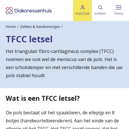
M
K
e
mijnDiak
zoeken
menu
n
e
u
Home
Ziektes & Aandoeningen
s
Specialismen & Afdelingen
e
TFCC letsel
l
u
r
i
Het triangulair fibro-cartilagineus complex (TFCC)
t
t
Ziektes & Aandoeningen
noemen we ook wel de meniscus van de pols. Het is
e
e
n
een schokdemper en met verschillende banden die uw
r
pols stabiel houdt.
Uw bezoek
u
g
Wat is een TFCC letsel?
Spoed
n
De pols bestaat uit het spaakbeen, de ellepijp en 8
a
botjes (handwortelbeenderen). Aan het einde van de
Translate
a
ellepijp zit het TFCC. Het TFCC zorgt ervoor, dat het