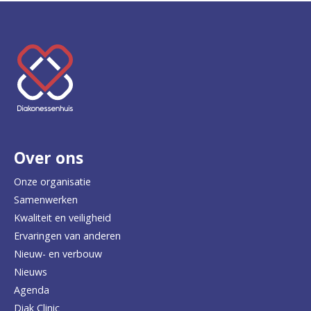
K
e
e
r
Over ons
t
e
Onze organisatie
Samenwerken
r
Kwaliteit en veiligheid
u
Ervaringen van anderen
Nieuw- en verbouw
g
Nieuws
n
Agenda
a
Diak Clinic