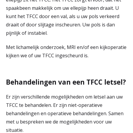
r
spaakbeen makkelijk om uw ellepijp heen draait. U
Werken & Leren bij
kunt het TFCC door een val, als u uw pols verkeerd
d
draait of door slijtage inscheuren. Uw pols is dan
e
pijnlijk of instabiel.
Zorgverleners
h
Met lichamelijk onderzoek, MRI en/of een kijkoperatie
o
kijken we of uw TFCC ingescheurd is.
m
e
Behandelingen van een TFCC letsel?
p
a
Er zijn verschillende mogelijkheden om letsel aan uw
g
TFCC te behandelen. Er zijn niet-operatieve
behandelingen en operatieve behandelingen. Samen
e
met u bespreken we de mogelijkheden voor uw
situatie.