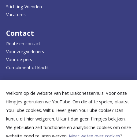
Stichting Vrienden
a
Vacatures
r
d
Contact
e
Route en contact
Voor zorgverleners
h
Voor de pers
o
Compliment of klacht
m
e
Dicht bij jou
Welkom op de website van het Diakonessenhuis. Voor onze
p
filmpjes gebruiken we YouTube. Om die af te spelen, plaatst
a
B
B
B
B
B
YouTube cookies. Wilt u liever geen YouTube cookie? Dan
g
kunt u dit hier weigeren. U kunt dan geen filmpjes bekijken.
e
e
e
e
e
We gebruiken zelf functionele en analytische cookies om onze
e
k
k
k
k
k
website goed te laten werken.
Meer weten over cookies
?