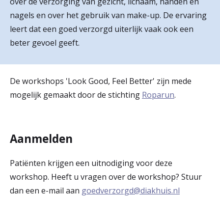
over de verzorging van gezicht, lichaam, handen en
r
nagels en over het gebruik van make-up. De ervaring
Werken & Leren bij
leert dat een goed verzorgd uiterlijk vaak ook een
d
beter gevoel geeft.
e
Zorgverleners
h
De workshops 'Look Good, Feel Better' zijn mede
o
mogelijk gemaakt door de stichting
Roparun
.
m
e
p
Aanmelden
a
Patiënten krijgen een uitnodiging voor deze
g
workshop. Heeft u vragen over de workshop? Stuur
e
dan een e-mail aan
goedverzorgd@diakhuis.nl