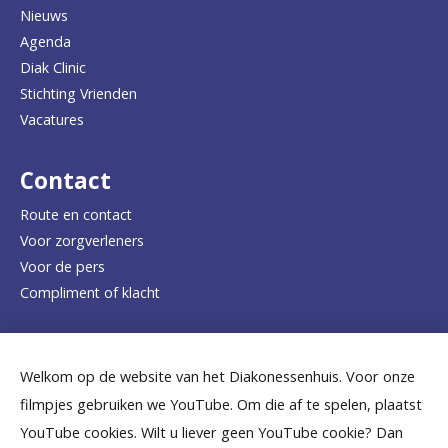
Nieuws
n
Agenda
a
Diak Clinic
Stichting Vrienden
a
Vacatures
r
d
Contact
e
Route en contact
Voor zorgverleners
h
Voor de pers
o
Compliment of klacht
m
e
Dicht bij jou
Welkom op de website van het Diakonessenhuis. Voor onze
p
filmpjes gebruiken we YouTube. Om die af te spelen, plaatst
a
B
B
B
B
B
YouTube cookies. Wilt u liever geen YouTube cookie? Dan