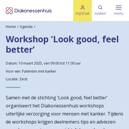
M
K
e
mijnDiak
zoeken
menu
n
e
u
Home
Agenda
s
Specialismen & Afdelingen
e
Workshop ‘Look good, feel
l
u
r
better’
i
t
t
Ziektes & Aandoeningen
e
e
Datum: 10 maart 2025, van 09.00 tot 11.00 uur
n
Voor wie: Patiënten met kanker
r
Uw bezoek
Locatie: Zeist
u
g
Samen met de stichting ‘Look good, feel better’
Spoed
n
organiseert het Diakonessenhuis workshops
uiterlijke verzorging voor mensen met kanker. Tijdens
a
Translate
de workshops krijgen deelnemers tips en adviezen
a