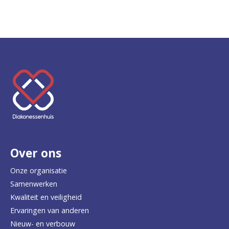
K
e
e
r
Over ons
t
e
Onze organisatie
Samenwerken
r
Kwaliteit en veiligheid
u
Ervaringen van anderen
Nieuw- en verbouw
g